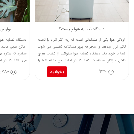
دستگاه تصفیه هوا چیست؟
عوارض و
آلودگی هوا یکی از مشکلاتی است که ریه اکثر افراد را تحت
دستگاه تصفیه هوا
تاثیر قرار میدهد و منجر به بروز مشکلات تنفسی می شود.
اماکن هایی مانند ب
شما با خرید یک دستگاه تصفیه هوا میتوانید از کیفیت هوای
میگیرد که علاوه بر 
داخل منزلتان محافظت کنید که در ادامه این مقاله شما را
می باشد که در ادا
بیشتر با عملکرد، مزیت و انواع برندهای باکیفیت آشنا خواهیم
، مزایا و عوارض اح
934
بخوانید
4,780
کرد...