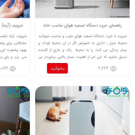
راهنمای خرید دستگاه تصفیه هوای مناسب خانه
خروپف (آپنه)
امروزه با خرید دستگاه تصفیه هوای خوب و مناسب میتوانید
خروپف، آپنه تنفس
محیط منزل ، اداری به خصوص اگر در آن محیط کودک و
مشکلاتی برای وضع
بیمار زندگی می کنند را به محیط پاک و عاری از آلاینده
بهبود وضعیت این 
تبدیل نمایید که این امر از اهمیت بسیار بالایی برخوردار می
سی پپ و بای پپ 
باشد. در ادامه این مقاله به ویژگی های خوب و نکات مهم در
بیشتر با این دستگاه
2,226
بخوانید
1,026
هنگام خرید دستگاه تصفیه هوا اشاره کرده ایم با ما همراه
باشید...