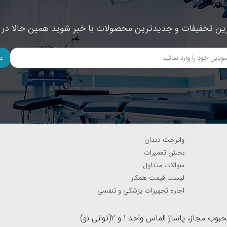
ین تخفیفات و جدیدترین محصولات با خبر شوید همین حالا در خ
ع
واترجت دندان
بخش تعمیرات
سوالات متداول
لیست قیمت همکار
اجاره تجهیزات پزشکی و تنفسی
آدرس : بزرگراه نواب جنوب به شمال(لاین کند رو)، نرسیده به خیابان محبوب مجاز، پاساژ الماس واحد 1 و 2(توانی نو)