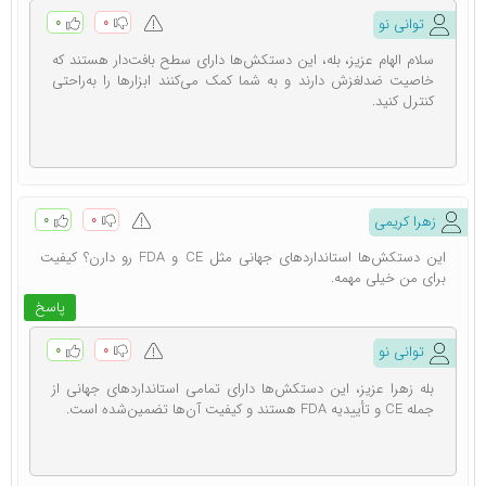
دستکش جراحی یکی از تجهیزات ضروری و حیاتی در عمل‌های
۰
۰
توانی نو
جراحی و سایر فعالیت‌های پزشکی است که برای حفظ استریل
سلام الهام عزیز، بله، این دستکش‌ها دارای سطح بافت‌دار هستند که
خاصیت ضدلغزش دارند و به شما کمک می‌کنند ابزارها را به‌راحتی
بودن محیط و جلوگیری از انتقال آلودگی بین پزشک و بیمار
کنترل کنید.
استفاده می‌شود. این دستکش‌ها به گونه‌ای طراحی شده‌اند که
کاملاً به دست چسبیده و امکان انجام حرکات دقیق را فراهم
می‌کنند. از جنس موادی مانند لاتکس، نیتریل یا پلی‌وینیل
۰
۰
زهرا کریمی
کلراید (PVC) ساخته می‌شوند و مقاومت بالایی در برابر پارگی و
این دستکش‌ها استانداردهای جهانی مثل CE و FDA رو دارن؟ کیفیت
نفوذ مایعات دارند. دستکش‌های جراحی در مقایسه با
برای من خیلی مهمه.
پاسخ
دستکش‌های معاینه پزشکی، کیفیت، نرمی و حساسیت
بیشتری دارند و معمولاً به صورت استریل و در بسته‌بندی‌های
۰
۰
توانی نو
جداگانه عرضه می‌شوند.
بله زهرا عزیز، این دستکش‌ها دارای تمامی استانداردهای جهانی از
جمله CE و تأییدیه FDA هستند و کیفیت آن‌ها تضمین‌شده است.
ویژگی ‌های دستکش جراحی استریل