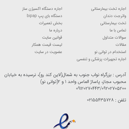
عدم راحتی و تمرکز ناقص جراح شود. بنابراین، انتخاب دستکش
اجاره تخت بیمارستانی
اجاره دستگاه اکسیژن ساز
جراحی با قابلیت تنفس مناسب می ‌تواند به جراحان کمک کند
واترجت دندان
دستگاه بای پپ bipap
تا در طول عمل جراحی راحتی و سلامت پوست دست را حفظ
تخت بیمارستانی
بخش تعمیرات
کنند.
تماس با ما
درباره ما
سوالات متداول
قوانین سایت
انواع دستکش جراحی
مقالات
لیست قیمت همکار
استخدام در توانی نو
عضویت در سایت
اجاره تجهیزات پزشکی و تنفسی
در بازار، انواع مختلفی از دستکش استریل و مصرفی وجود دارد.
آدرس : بزرگراه نواب جنوب به شمال(لاین کند رو)، نرسیده به خیابان
در این میان، برخی از انواع محبوب و شناخته شده عبارتند از:
محبوب مجاز، پاساژ الماس واحد 1 و 2(توانی نو)
09120270443/09202705200
دستکش لاتکس
تلفن : 02155435728
دستکش لاتکس
، انعطاف پذیری بالا و قابلیت استرچ بسیار
خوبی دارد که مناسب برای استفاده در فرآیندهای جراحی است.
این دستکش‌ ها از لاتکس طبیعی ساخته می ‌شوند.