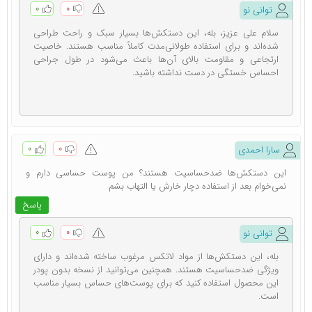
۰
۰
توانی نو
تماس مستقیم بین دست جراح و بافت بدن جلوگیری کرده و
سلام علی عزیز، بله، این دستکش‌ها بسیار سبک و راحت طراحی
می ‌تواند از آسیب رساندن به بافت‌ه ای حساس جلوگیری کند.
شده‌اند و برای استفاده طولانی‌مدت کاملاً مناسب هستند. خاصیت
ارتجاعی و مقاومت بالای آن‌ها باعث می‌شود در طول جراحی
همچنین، دستکش باید انعطاف پذیری کافی را داشته باشد تا
احساس خستگی در دست نداشته باشید.
جراح بتواند انگشتانش را به طور آزادانه در آن حرکت دهد.
انعطاف پذیری مناسب دستکش ‌ها به جراح در انجام دقیق
عمل کمک کرده و احساس راحتی را برای جراح فراهم می ‌کند.
۰
۰
سارا احمدی
عدم ایجاد حساسیت پوستی
این دستکش‌ها ضدحساسیت هستند؟ من پوست حساسی دارم و
نمی‌خوام بعد از استفاده دچار خارش یا التهاب بشم
دستکش جراحی باید از موادی ساخته شود که بتواند بدون
پاسخ
ایجاد حساسیت و آلرژی بر روی پوست دست جراح قرار گیرد.
۰
۰
توانی نو
انتخاب دستکش ‌های مناسب با توجه به نیازهای جراح می
بله، این دستکش‌ها از مواد لاتکس مرغوب ساخته شده‌اند و دارای
‌تواند شامل مواد مختلفی مانند لاتکس، نیتریل، نایلونی و
ویژگی ضدحساسیت هستند. همچنین می‌توانید از نسخه بدون پودر
این محصول استفاده کنید که برای پوست‌های حساس بسیار مناسب
وینیل باشد. این مواد باید با استانداردهای بهداشتی و پزشکی
است.