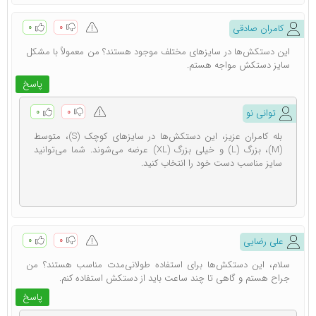
دستکش جراحی استریل باید با مجموعه‌ ای از ویژگی‌ ها و
۰
۰
کامران صادقی
استانداردهای کیفیتی تطابق داشته باشد. این ویژگی ‌ها عبارتند
این دستکش‌ها در سایزهای مختلف موجود هستند؟ من معمولاً با مشکل
سایز دستکش مواجه هستم.
از:
پاسخ
استریل بودن
۰
۰
توانی نو
دستکش‌ جراحی باید قبل از استفاده به طور کامل استریل باشد
بله کامران عزیز، این دستکش‌ها در سایزهای کوچک (S)، متوسط
(M)، بزرگ (L) و خیلی بزرگ (XL) عرضه می‌شوند. شما می‌توانید
تا هیچ گونه آلودگی بیماری ‌زا را نداشته باشند. استریل بودن
سایز مناسب دست خود را انتخاب کنید.
دستکش ‌ها برای جراحان و تیم عمل بسیار حائز اهمیت است،
زیرا این موضوع به کاهش عفونت ‌ها و عوارض پس از عمل
کمک می ‌کند.
۰
۰
علی رضایی
استحکام و انعطاف پذیری
سلام، این دستکش‌ها برای استفاده طولانی‌مدت مناسب هستند؟ من
جراح هستم و گاهی تا چند ساعت باید از دستکش استفاده کنم.
دستکش جراحی باید دارای استحکام مناسبی باشد تا در طول
پاسخ
عمل پاره نشود. استحکام مناسب دستکش ‌ها از خطر ایجاد