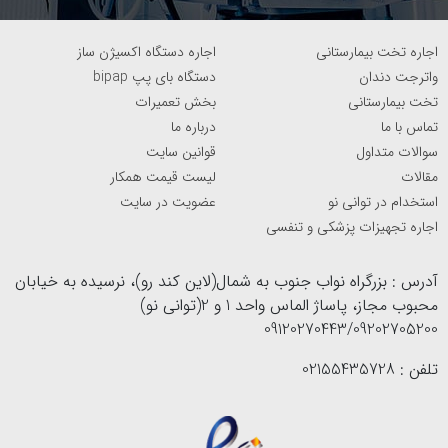
به طور طبیعی انسولین تزریق نمی‌شود و این بیماران باید به
طور روزانه دوز انسولین مورد نیاز بدن خود را تزریق کنند، در غیر
اجاره تخت بیمارستانی
اجاره دستگاه اکسیژن ساز
واترجت دندان
دستگاه بای پپ bipap
اینصورت دچار مشکلات و عوارض دیابت‌ می‌شوند. بنابراین
تخت بیمارستانی
بخش تعمیرات
سرنگ تزریق انسولین
باید به گونه‌ای باشد که بیمار در هر
تماس با ما
درباره ما
زمان به راحتی بتواند دوز مورد نیاز خود را تزریق کند.
سوالات متداول
قوانین سایت
مقالات
لیست قیمت همکار
استخدام در توانی نو
عضویت در سایت
اجاره تجهیزات پزشکی و تنفسی
آدرس : بزرگراه نواب جنوب به شمال(لاین کند رو)، نرسیده به خیابان
نحوه استفاده از سرنگ تزریق انسولین
محبوب مجاز، پاساژ الماس واحد 1 و 2(توانی نو)
09120270443/09202705200
نحوه استفاده از
سرنگ انسولین
چندان پیچیده نیست و هر
بیمار می‌تواند خودش کار تزریق را انجام دهد. دوز تجویز شده
تلفن : 02155435728
توسط پزشک با استفاده از این نوع سرنگ‌ها به مناطقی مانند:
دور ناف به فاصه 5 سانتی متر، بازو، ران و باسن و ناحیه