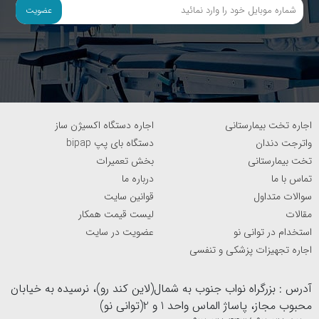
باشگاهی به طور منظم، قلب شما قوی ‌تر می ‌شود و بهبود
عضویت
قابل توجهی را در عملکرد سیستم قلبی تجربه خواهید کرد.
سوختن چربی
دوچرخه باشگاهی یک
دستگاه هوازی ورزشی
بسیار خوب برای
سوختن چربی های اضافی بدن است. با تمرین منظم، شما می
اجاره تخت بیمارستانی
اجاره دستگاه اکسیژن ساز
‌توانید کالری‌ های اضافی را سوزانده و وزن خودتان را کاهش
واترجت دندان
دستگاه بای پپ bipap
دهید
تخت بیمارستانی
بخش تعمیرات
تماس با ما
درباره ما
بهبود قوام و قدرت عضلات
سوالات متداول
قوانین سایت
تمرین با
دوچرخه ثابت
بهبود قوام عضلات پای شما را نیز در
مقالات
لیست قیمت همکار
استخدام در توانی نو
عضویت در سایت
پی خواهد داشت. با هر پدال زدن، عضلات ران، پشت پا، و
اجاره تجهیزات پزشکی و تنفسی
عضلات اطراف زانو تقویت می ‌شوند. همچنین، عضلات شکم،
پشت و شانه نیز در فعالیت دوچرخه ‌سواری درگیر خواهند بود.
آدرس : بزرگراه نواب جنوب به شمال(لاین کند رو)، نرسیده به خیابان
محبوب مجاز، پاساژ الماس واحد 1 و 2(توانی نو)