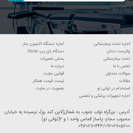
ریه‌ها
می‌کند.
فشار
مشخصی
از هوا به
بیماری‌های
اجاره تخت بیمارستانی
اجاره دستگاه اکسیژن ساز
Pressure
ریه‌ها
محافظت از
ریوی مثل
واترجت دندان
دستگاه بای پپ bipap
Control (PC)
داده
ریه در برابر
COPD،
تخت بیمارستانی
بخش تعمیرات
می‌شود،
فشار زیاد
ARDS
تماس با ما
درباره ما
حجم
سوالات متداول
قوانین سایت
متغیر
مقالات
لیست قیمت همکار
است
استخدام در توانی نو
عضویت در سایت
اجاره تجهیزات پزشکی و تنفسی
فشار
CPAP
مثبت
باز نگه
آپنه خواب،
(Continuous
ثابت در
داشتن
آدرس : بزرگراه نواب جنوب به شمال(لاین کند رو)، نرسیده به خیابان
بیماران با
Positive
کل
راه‌های
محبوب مجاز، پاساژ الماس واحد 1 و 2(توانی نو)
انسداد راه
Airway
چرخه
هوایی؛ بهبود
09120270443/09202705200
هوایی
Pressure)
تنفسی
اکسیژن‌رسانی