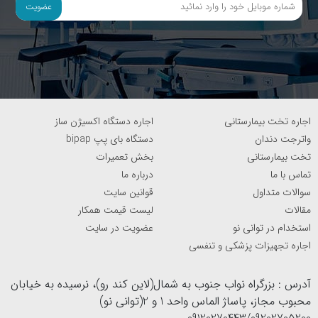
اختلال حاد باشد حتی ممکن است فرد به اغما نیز برود. در
عضویت
چنین شرایطی انواع ماسک و لوله دستگاه‌های کمک تنفسی
می‌تواند به تزریق اکسیژن غلیظ و بالا آمدن سطح اکسیژن خون
افراد کمک کند. به همین جهت در این مطلب قصد داریم درباره
انواع ماسک و لوله‌های موجود در
فروشگاه توانی نو
، اطلاعات
اجاره تخت بیمارستانی
اجاره دستگاه اکسیژن ساز
بیشتری را با شما به اشتراک بگذاریم.
واترجت دندان
دستگاه بای پپ bipap
تخت بیمارستانی
بخش تعمیرات
تماس با ما
درباره ما
جهت ارتباط با کارشناسان توانی نو با شماره 02155435728 تماس
سوالات متداول
قوانین سایت
بگیرید
مقالات
لیست قیمت همکار
استخدام در توانی نو
عضویت در سایت
اجاره تجهیزات پزشکی و تنفسی
آدرس : بزرگراه نواب جنوب به شمال(لاین کند رو)، نرسیده به خیابان
محبوب مجاز، پاساژ الماس واحد 1 و 2(توانی نو)