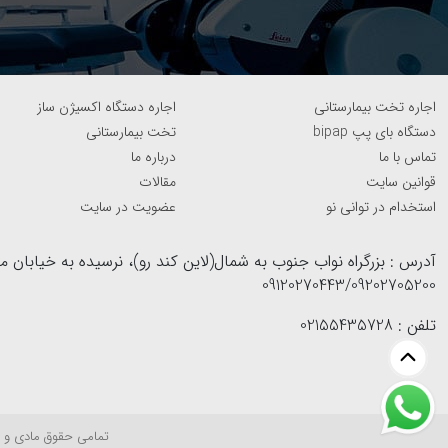
اجاره تخت بیمارستانی
اجاره دستگاه اکسیژن ساز
دستگاه بای پپ bipap
تخت بیمارستانی
تماس با ما
درباره ما
قوانین سایت
مقالات
استخدام در توانی نو
عضویت در سایت
09120270443/09202705200
تلفن : 02155435728
تمامی حقوق مادی و م