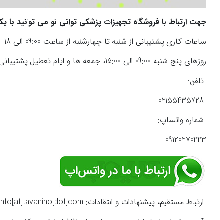
جهت ارتباط با فروشگاه تجهیزات پزشکی توانی نو می توانید با یک
ساعات کاری پشتیبانی از شنبه تا چهارشنبه از ساعت 09:00 الی 18
روزهای پنج شنبه 09:00 الی 15:00، جمعه ها و ایام تعطیل پشتیبانی از طریق واتساپ
تلفن:
02155435728
شماره واتساپ:
09120270443
ارتباط مستقیم، پیشنهادات و انتقادات: info[at]tavanino[dot]com