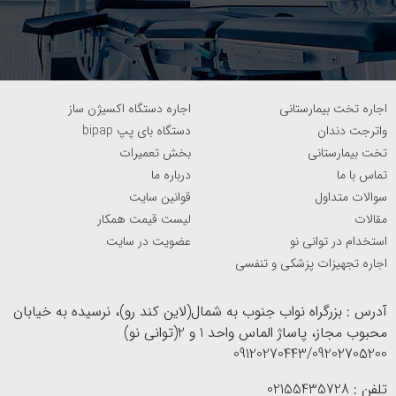
دیجیتالی وزن اشیاء و افراد هستند. با توجه به دقت بالای آن
ها، امکان تشخیص تغییرات کوچک وزنی و حتی اندازه‌ گیری
واحدهای دیگر نیز وجود دارد.
اجاره تخت بیمارستانی
اجاره دستگاه اکسیژن ساز
به گفته وب ام دی:
واترجت دندان
دستگاه بای پپ bipap
تخت بیمارستانی
بخش تعمیرات
A digital scale is an electronic device used to measure
تماس با ما
درباره ما
weight or mass with a digital display. It provides
سوالات متداول
قوانین سایت
precise readings using sensors and converts the
مقالات
لیست قیمت همکار
استخدام در توانی نو
عضویت در سایت
measurement into a digital format.
اجاره تجهیزات پزشکی و تنفسی
منبع: https://www.webmd.com/
آدرس : بزرگراه نواب جنوب به شمال(لاین کند رو)، نرسیده به خیابان
محبوب مجاز، پاساژ الماس واحد 1 و 2(توانی نو)
ترجمه: ترازو دیجیتال یک دستگاه الکترونیکی است که برای
09120270443/09202705200
اندازه‌گیری وزن یا جرم با نمایشگر دیجیتال استفاده می‌شود.
تلفن : 02155435728