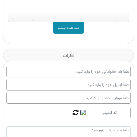
به دنبال ترازو باکیفیت و قیمت مناسب هستید؟ در فروشگاه
مشاهده بیشتر
تجهیزات پزشکی توانی نو، مجموعه‌ای کامل از انواع ترازو مانند
ترازو دیجیتال، ترازوی وزن کشی، ترازوی دیجیتال نوزاد، ترازو
مکانیکی، ترازوی شیشه‌ای و بسیاری مدل‌های دیگر را با بهترین
نظرات
قیمت و همراه با گارانتی معتبر و خدمات پس از فروش ارائه
می‌دهیم.
برای مقایسه و اطلاع از
قیمت روز انواع ترازو
به ویژه
قیمت
ترازو دیجیتال وزن کشی
، کافی است به لیست قیمت‌های ما
در بالای صفحه مراجعه کنید و از قیمت رقابتی محصولات ما
نسبت به سایر فروشگاه‌ها مطمئن شوید.
پخش عمده ترازو دیجیتال ایرانی و خارجی (نمایندگی)