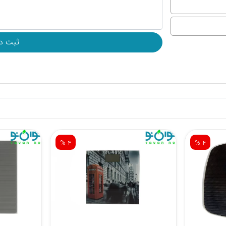
% 4
% 4