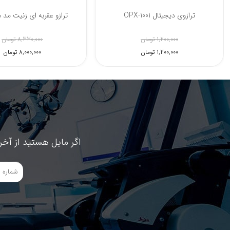
ترازوی دیجیتال OPX-1001
ترازو عقربه ای زنیت مد مد
1,200,000 تومان
8,330,000 تومان
1,200,000 تومان
8,000,000 تومان
اگر مایل هستید از آخر