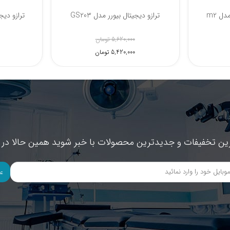
ل m2
ترازو دیجیتال بیورر مدل GS203
ترازو دیج
5,620,000 تومان
5,420,000 تومان
ین تخفیفات و جدیدترین محصولات با خبر شوید همین حالا در خ
ع