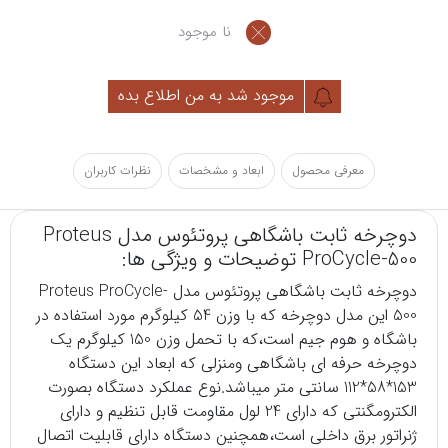
نا موجود
موجود شد به من اطلاع بده
معرفی محصول
ابعاد و مشخصات
نظرات کاربران
دوچرخه ثابت باشگاهی پروتئوس مدل Proteus
ProCycle-500 توضیحات و ویژگی ها:
دوچرخه ثابت باشگاهی پروتئوس مدل Proteus ProCycle-
500 این مدل دوچرخه که با وزن 54 کیلوگرم مورد استفاده در
باشگاه و هوم جیم است،که با تحمل وزن 150 کیلوگرم یک
دوچرخه حرفه ای باشگاهی ومنزلی که ابعاد این دستگاه
153*58*112 سانتی متر میباشد.نوع عملکرد دستگاه بصورت
الکترومگنتی که دارای 24 لول مقاومت قابل تنظیم و دارای
ژنراتور برق داخلی است،همچنین دستگاه دارای قابلیت اتصال