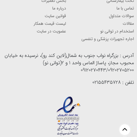
تخت بیمارستانی
بخش تعمیرات
تماس با ما
درباره ما
سوالات متداول
قوانین سایت
مقالات
لیست قیمت همکار
استخدام در توانی نو
عضویت در سایت
اجاره تجهیزات پزشکی و تنفسی
آدرس : بزرگراه نواب جنوب به شمال(لاین کند رو)، نرسیده به خیابان
محبوب مجاز، پاساژ الماس واحد 1 و 2(توانی نو)
09120270443/09202705200
تلفن : 02155435728