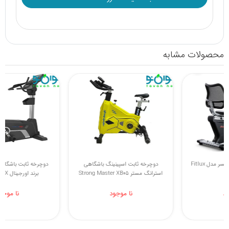
محصولات مشابه
دوچرخه ثابت جی کی اکسر مدل Fitlux
دوچرخه ثابت اسپینینگ باشگاهی
5100
استرانگ مستر Strong Master XB05
نا موجود
نا موجود