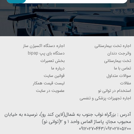
اجاره تخت بیمارستانی
اجاره دستگاه اکسیژن ساز
واترجت دندان
دستگاه بای پپ bipap
تخت بیمارستانی
بخش تعمیرات
تماس با ما
درباره ما
سوالات متداول
قوانین سایت
مقالات
لیست قیمت همکار
استخدام در توانی نو
عضویت در سایت
اجاره تجهیزات پزشکی و تنفسی
آدرس : بزرگراه نواب جنوب به شمال(لاین کند رو)، نرسیده به خیابان
محبوب مجاز، پاساژ الماس واحد 1 و 2(توانی نو)
09120270443/09202705200