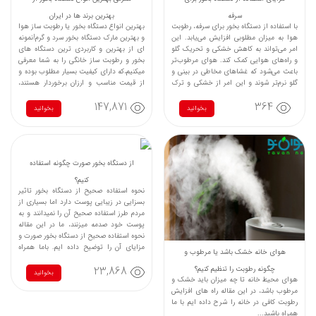
سرفه
بهترین برند ها در ایران
با استفاده از دستگاه بخور برای سرفه، رطوبت
بهترین انواع دستگاه بخور یا رطوبت ساز هوا
هوا به میزان مطلوبی افزایش می‌یابد. این
و بهترین مارک دستگاه بخور سرد و گرم!نمونه
امر می‌تواند به کاهش خشکی و تحریک گلو
ای از بهترین و کاربردی ترین دستگاه های
و راه‌های هوایی کمک کند. هوای مرطوب‌تر
بخور و رطوبت ساز خانگی را به شما معرفی
باعث می‌شود که غشاهای مخاطی در بینی و
میکنیم،که دارای کیفیت بسیار مطلوب بوده و
گلو نرم‌تر شوند و این امر از خشکی و ترک
از قیمت مناسب و ارزان برخوردار هستند،
خوردن آن‌ها جلوگیری می‌کند. خشکی
(همچنین دستگاه اکسیژن ساز و دستگاه
147,871
364
غشاهای مخاطی می‌تواند باعث تحریک و
تصفیه هوا را می توانید از فروشگاه تجهیزات
بخوانید
بخوانید
سرفه شود، اما با افزایش رطوبت هوا، این
پزشکی توانی نو خریداری کنید)
مشکلات کاهش می‌یابد.
از دستگاه بخور صورت چگونه استفاده
کنیم؟
نحوه استفاده صحیح از دستگاه بخور تاثیر
بسزایی در زیبایی پوست دارد اما بسیاری از
مردم طرز استفاده صحیح آن را نمیدانند و به
پوست خود صدمه میزنند، ما در این مقاله
نحوه استفاده صحیح از دستگاه بخور صورت و
مزایای آن را توضیح داده ایم. باما همراه
هوای خانه خشک باشد یا مرطوب و
باشید...
23,868
چگونه رطوبت را تنظیم کنیم؟
بخوانید
هوای محیط خانه تا چه میزان باید خشک و
مرطوب باشد، در این مقاله راه های افزایش
رطوبت کافی در خانه را شرح داده ایم با ما
همراه باشید...