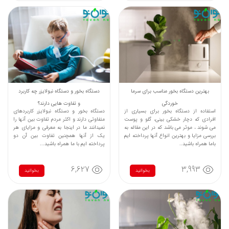
بهترین دستگاه بخور مناسب برای سرما
دستگاه بخور و دستگاه نبولایزر چه کاربرد
خوردگی
و تفاوت هایی دارند؟
استفاده از دستگاه بخور برای بسیاری از
دستگاه بخور و دستگاه نبولایزر کاربردهای
افرادی که دچار خشکی بینی، گلو و پوست
متفاوتی دارند و اکثر مردم تفاوت بین آنها را
می شوند ، موثر می باشد که در این مقاله به
نمیدانند ما در اینجا به معرفی و مزایای هر
بررسی مزایا و بهترین انواع آنها پرداخته ایم
یک از آنها همچنین تفاوت بین آن دو
باما همراه باشید..
پرداخته ایم با ما همراه باشید...
6,627
3,993
بخوانید
بخوانید