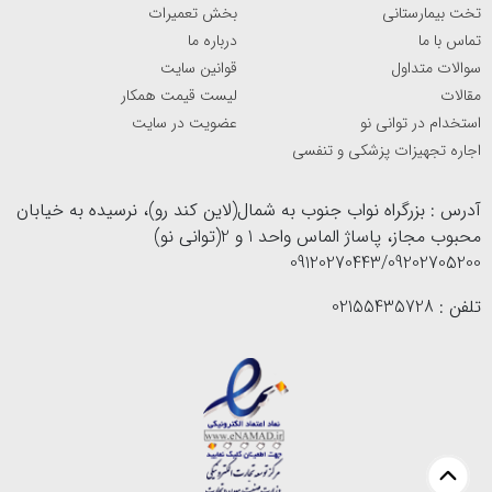
تخت بیمارستانی
بخش تعمیرات
تماس با ما
درباره ما
سوالات متداول
قوانین سایت
مقالات
لیست قیمت همکار
استخدام در توانی نو
عضویت در سایت
اجاره تجهیزات پزشکی و تنفسی
آدرس : بزرگراه نواب جنوب به شمال(لاین کند رو)، نرسیده به خیابان
محبوب مجاز، پاساژ الماس واحد 1 و 2(توانی نو)
09120270443/09202705200
تلفن : 02155435728