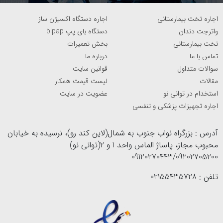
اجاره تخت بیمارستانی
اجاره دستگاه اکسیژن ساز
واترجت دندان
دستگاه بای پپ bipap
تخت بیمارستانی
بخش تعمیرات
تماس با ما
درباره ما
سوالات متداول
قوانین سایت
مقالات
لیست قیمت همکار
استخدام در توانی نو
عضویت در سایت
اجاره تجهیزات پزشکی و تنفسی
آدرس : بزرگراه نواب جنوب به شمال(لاین کند رو)، نرسیده به خیابان
محبوب مجاز، پاساژ الماس واحد 1 و 2(توانی نو)
09120270443/09202705200
تلفن : 02155435728