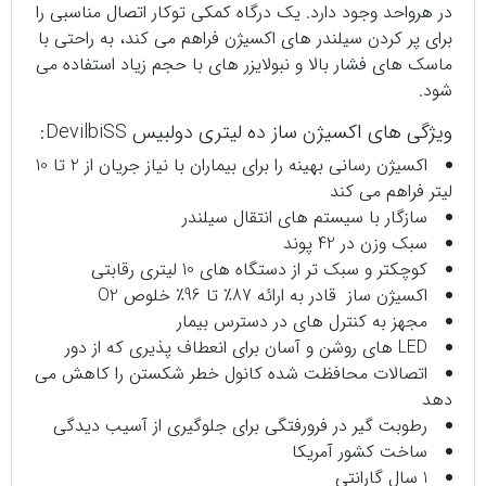
در هرواحد وجود دارد. یک درگاه کمکی توکار اتصال مناسبی را
برای پر کردن سیلندر های اکسیژن فراهم می کند، به راحتی با
ماسک های فشار بالا و
نبولایزر
های با حجم زیاد استفاده می
شود.
ویژگی های اکسیژن ساز ده لیتری دولبیس DevilbiSS:
اکسیژن رسانی بهینه را برای بیماران با نیاز جریان از 2 تا 10
لیتر فراهم می کند
سازگار با سیستم های انتقال سیلندر
سبک وزن در 42 پوند
کوچکتر و سبک تر از دستگاه های 10 لیتری رقابتی
اکسیژن ساز قادر به ارائه 87٪ تا 96٪ خلوص O2
مجهز به کنترل های در دسترس بیمار
LED های روشن و آسان برای انعطاف پذیری که از دور
اتصالات محافظت شده کانول خطر شکستن را کاهش می
دهد
رطوبت گیر در فرورفتگی برای جلوگیری از آسیب دیدگی
ساخت کشور آمریکا
1 سال گارانتی