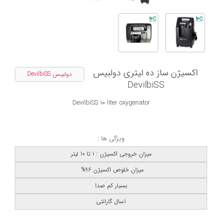
اکسیژن ساز ده لیتری دولبیس
دولبیس DevilbiSS
DevilbiSS
DevilbiSS 10 liter oxygenator
ویژگی ها :
میزان خروجی اکسیژن : 1 تا 10 لیتر
میزان خلوص اکسیژن 96%
بسیار کم صدا
1سال گارانتی