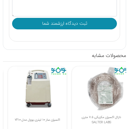
محصولات مشابه
نازال اکسیژن مکزیکی 7.5 متری
اکسیژن ساز 10 لیتری یوول مدل 7F10
SALTER LABS