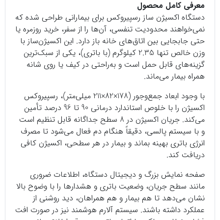
معرفی کامل محصول
دستگاه اکسیژن ساز رسپیروکس برای بیمارانی طراحی شده که
نمی‌خواهند محدودیت تنفسی، آن‌ها را از سفر، خرید روزمره یا
حتی جابجایی بین اتاق‌های خانه باز دارد. این اکسیژن‌ساز با
وزن خالص تنها 2.35 کیلوگرم (با باتری)، یکی از سبک‌ترین
گزینه‌های قابل حمل است و به‌راحتی در کیف یا روی شانه
همراه بیمار می‌ماند.
با وجود ابعاد جمع‌وجور (178×82×211 میلی‌متر)، رسپیروکس
اکسیژن را با خلوص استاندارد درمانی 90 تا 96 درصد تأمین
می‌کند. جریان اکسیژن در 8 سطح جداگانه قابل تنظیم است
و با سیستم پالسی، دقیقاً هنگام دم فعال می‌شود تا مصرف
انرژی باتری بهینه بماند و بیمار در هر سطحی، اکسیژن کافی
دریافت کند.
صفحه نمایش بزرگ و دیجیتال دستگاه، اطلاعات ضروری
مانند سطح جریان، وضعیت باتری و هشدارها را با وضوح بالا
نشان می‌دهد تا هم بیمار و هم همراهان، دید روشنی از
عملکرد داشته باشند. سیستم آلارم هوشمند نیز در صورت افت