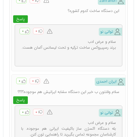
۰
۰
zahranori
این دستگاه ساخت کدوم کشوره؟
پاسخ
۰
۰
توانی نو
سلام و عرض ادب
برند رسپیروکس ساخت ترکیه و تحت لیسانس آلمان هست.
۰
۰
ایران احمدی
سلام وقتتون ب خیر این دستگاه مشابه ایرانیش هم موجوده؟؟؟؟
پاسخ
۰
۰
توانی نو
سلام و عرض ادب
بله دستگاه اکسژن ساز باکیفیت ایرانی هم موجوده. با
کارشناسان مجموعه تماس بگیرید تا راهنمایی تون کنن.