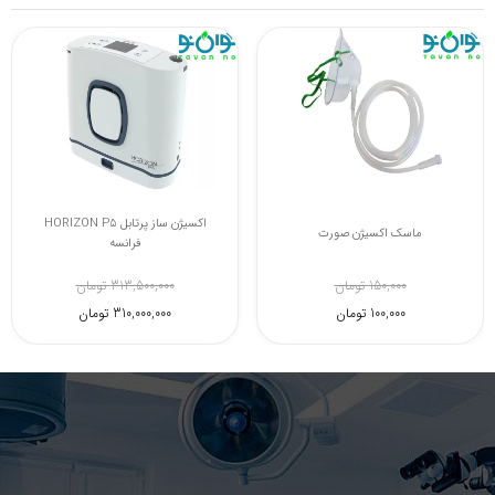
اکسیژن ساز پرتابل HORIZON P5
ماسک اکسیژن صورت
فرانسه
150,000 تومان
313,500,000 تومان
100,000 تومان
310,000,000 تومان