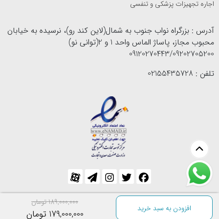
اجاره تجهیزات پزشکی و تنفسی
آدرس : بزرگراه نواب جنوب به شمال(لاین کند رو)، نرسیده به خیابان
محبوب مجاز، پاساژ الماس واحد 1 و 2(توانی نو)
09120270443/09202705200
تلفن : 02155435728
189,000,000 تومان
افزودن به سبد خرید
تمامی حقوق مادی و معنوی این سایت متعلق به سایت تجهیزات پزشکی توانی نو | خرید اینترنتی کالا و تجهیزات
179,000,000 تومان
پزشکی می باشد.