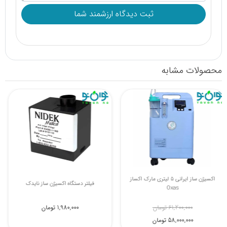
محصولات مشابه
اکسیژن ساز ایرانی 5 لیتری مارک اکساز
فیلتر دستگاه اکسیژن ساز نایدک
Oxas
61,200,000 تومان
1,980,000 تومان
58,000,000 تومان