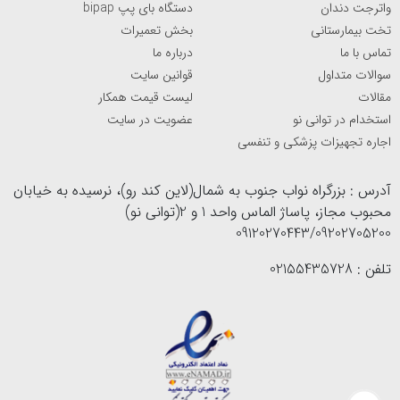
واترجت دندان
دستگاه بای پپ bipap
تخت بیمارستانی
بخش تعمیرات
تماس با ما
درباره ما
سوالات متداول
قوانین سایت
مقالات
لیست قیمت همکار
استخدام در توانی نو
عضویت در سایت
اجاره تجهیزات پزشکی و تنفسی
آدرس : بزرگراه نواب جنوب به شمال(لاین کند رو)، نرسیده به خیابان
محبوب مجاز، پاساژ الماس واحد 1 و 2(توانی نو)
09120270443/09202705200
تلفن : 02155435728