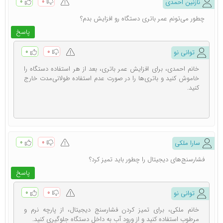
۰
۰
نازنین احمدی
فشارخون عقربه ای
و
دستگاه فشارخون مچی
با بهترین قیمت
چطور می‌تونم عمر باتری دستگاه رو افزایش بدم؟
و کیفیت از بهترین برند های موجود در بازار مانند امرون،
پاسخ
گلامور، بیور، بریسک، بی ول، زنیت مد و ... می توانید به صورت
۰
۰
توانی نو
مستقیم از سایت خرید کرده و یا با مشاوران توانی نو در ارتباط
خانم احمدی، برای افزایش عمر باتری، بعد از هر استفاده دستگاه را
خاموش کنید و باتری‌ها را در صورت عدم استفاده طولانی‌مدت خارج
باشید.
کنید.
پخش عمده دستگاه فشارسنج ایرانی و خارجی (نمایندگی)
شرکت پخش و بازرگانی توانی نو آروند ویرا به عنوان یکی از
بزرگترین شرکت‌های پخش کننده فشارسنج خانگی و حرفه‌ای
۰
۰
سارا ملکی
در ایران فعال است. همکاران محترم تجهیزات پزشکی و درمانی
فشارسنج‌های دیجیتال را چطور باید تمیز کرد؟
جهت ارتباط و بهره‌مندی از مزایای همکاری با ما در تماس
پاسخ
باشند. از جمله برندهای توزیعی: نمایندگی انحصاری زنیت مد،
۰
۰
توانی نو
نمایندگی گلامور، بیورر و امرن در تهران، و سایر برندهای وارداتی
خانم ملکی، برای تمیز کردن فشارسنج دیجیتال، از پارچه نرم و
مرطوب استفاده کنید و از ورود آب به داخل دستگاه جلوگیری کنید.
نظیر بریسک، بی ول، ریشتر، مایکرولایف، سیتی زن و ... .