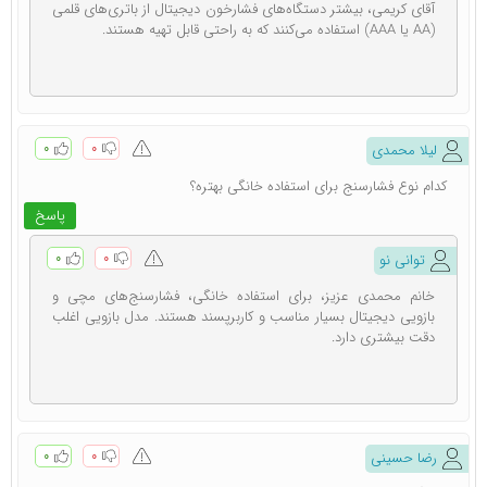
آقای کریمی، بیشتر دستگاه‌های فشارخون دیجیتال از باتری‌های قلمی
(AA یا AAA) استفاده می‌کنند که به راحتی قابل تهیه هستند.
انواع فشارسنج
فشارسنج‌ ها بر‌اساس معیارهای مختلفی در طبقه‌ بندی‌ های
خاصی قرار می‌ گیرند. قیمت انواع فشارسنج براساس کارایی‌
۰
۰
لیلا محمدی
های آن ها مشخص می ‌شود. به ‌عنوان مثال برخی انواع
کدام نوع فشارسنج برای استفاده خانگی بهتره؟
فشارسنج عبارت است از:
پاسخ
عقربه ‌ای
۰
۰
توانی نو
دیجیتال
خانم محمدی عزیز، برای استفاده خانگی، فشارسنج‌های مچی و
جیوه ‌ای
بازویی دیجیتال بسیار مناسب و کاربرپسند هستند. مدل بازویی اغلب
بازویی
دقت بیشتری دارد.
مچی
هر یک از انواع تجهیزات جهت کاربری‌ های خاصی طراحی،
تولید و روانه بازار شده ‌اند. به ‌عنوان مثال نمونه‌ های مچی،
۰
۰
رضا حسینی
بازویی و دیجیتال جهت مصارف خانگی ساخته ‌شده‌ اند. بر این