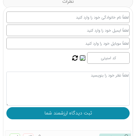
نظرات
هستید، می‌توانید با اطمینان از اصالت و کیفیت کالا آن را از ما
تهیه کنید.
در بالای همین صفحه، لیست قیمت به‌روز انواع فشارسنج‌ها
قرار گرفته است تا بتوانید به راحتی قیمت دستگاه فشارخون
مورد نظر خود را بررسی و مقایسه کنید. برای خرید اینترنتی
دستگاه فشارخون بازویی، عقربه‌ای یا مچی از بهترین برندهای
دنیا مانند
امرون
،
گلامور
،
بیور
،
بریسک
،
بی ول
،
زنیت مد
و ...
کافی است سفارش خود را به صورت مستقیم از سایت ثبت
کنید یا با مشاوران متخصص ما در توانی نو تماس بگیرید. ما
همواره کنار شما هستیم تا بهترین انتخاب را داشته باشید و
سلامتی خود و عزیزانتان را تضمین کنید.
جهت خرید اینترنتی
دستگاه فشارخون بازویی
،
دستگاه