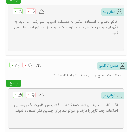
به گفته WebMD:
۰
۰
توانی نو
خانم رضایی، استفاده مکرر به دستگاه آسیب نمی‌زند، اما باید به
نگهداری و مراقبت‌های لازم توجه کنید و طبق دستورالعمل‌ها عمل
کنید.
Your doctor may recommend that you use a home
monitor to check your blood pressure between visits
منبع: https://www.webmd.com/
۰
۰
مهدی کاظمی
میشه فشارسنج رو برای چند نفر استفاده کرد؟
پاسخ
ترجمه: پزشک شما ممکن است توصیه کند که برای بررسی فشار
۰
۰
توانی نو
خون خودتان بین ویزیت‌ها، از دستگاه فشارسنج خانگی
آقای کاظمی، بله، بیشتر دستگاه‌های فشارخون قابلیت ذخیره‌سازی
استفاده کنید.مزایا و کاربردهای دستگاه فشارسنج
اطلاعات چند کاربر را دارند و می‌توانند برای چندین نفر استفاده شوند.