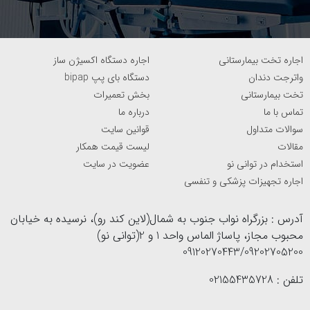
صدور پیش‌فاکتور رسمی برای سازمان‌ها و مراکز درمانی نیز
فراهم است.
هوک جراحی چیست؟
اجاره تخت بیمارستانی
اجاره دستگاه اکسیژن ساز
واترجت دندان
دستگاه بای پپ bipap
هوک جراحی
از جمله ابزارهای پرکاربرد در علوم پزشکی برای
تخت بیمارستانی
بخش تعمیرات
گرفتن پوست بدن انسان است. تمام افراد شاغل در حیطه‌های
تماس با ما
درباره ما
سوالات متداول
قوانین سایت
پزشکی به جهت رعایت نکات بهداشتی ملزم به استفاده از این
مقالات
لیست قیمت همکار
وسایل هستند. بدین ترتیب سلامت خود و بیماران در طول
استخدام در توانی نو
عضویت در سایت
اجاره تجهیزات پزشکی و تنفسی
پروسه جراحی به خطر نخواهد افتاد. اگر شما نیز قصد خرید
هوک جراحی را برای مجموعه درمانی خود دارید، تا انتهای این
آدرس : بزرگراه نواب جنوب به شمال(لاین کند رو)، نرسیده به خیابان
مطلب با ما همراه باشید.
محبوب مجاز، پاساژ الماس واحد 1 و 2(توانی نو)
09120270443/09202705200
تلفن : 02155435728