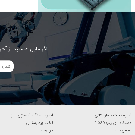
چسب بخیه
چسب حصیری
چسب ضد حساسیت
ونتیلاتور
تجهیزات پزشکی
ابزار جراحی
اگر مایل هستید از آخر
چکش پزشکی
هوک جراحی
استئوتوم
قیچی جراحی
بن کاتر و بن هولدر
پنست
اکارتور و رترکتور
سوزن گیر
اسپکولوم
اجاره تخت بیمارستانی
اجاره دستگاه اکسیژن ساز
دستگاه مانیتورینگ علائم حیاتی
دستگاه بای پپ bipap
تخت بیمارستانی
دستگاه نوار قلب ECG و EKG
تماس با ما
درباره ما
هتلینگ بیمارستانی