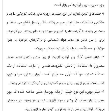
جزء محبوب‌ترین فیلترها در بازار است.
2- فیلترهای کربن فعال:
این نوع فیلتر‌ها، روزنه‌های جاذب کوچکی دارند و
هنگامی که آلاینده‌ها از فیلتر عبور می‌کنند، عکس‌العمل نشان می دهند و
باعث می‌شوند تا آلاینده‌ها، به کربن چسبیده و به دام بیفتند. این فیلترها،
برای از بین بردن بو، دود، مواد‌ شیمیایی و یا گازهای موجود در هوا،
موثرند و معمولاً همراه با دیگر فیلترها به کار می‌روند.
3- فیلتر لامپ UV:
این فیلتر، قابلیت از بین بردن باکتری‌ها و عوامل
بیماری‌زا با استفاده از تابش الکترومغناطیسی را دارد. استفاده از یک
دستگاه تصفیه هوا که دارای سه فیلترِ اشعه ماورای بنفش، هپا و کربن
فعال است، برای از بین بردن حجم گسترده‌ای از آلودگی، تاکید می‌شود.
4- فیلتر یونی:
این نوع فیلتر، از یک یون‌ساز منفی ساخته شده که یون
منفی را برای جذب گرد‌وغبار و مواد آلرژی‌زا که در هوا وجود دارد، پخش
می‌کند. فیلتر یونی نمی‌تواند به‌تنهایی گردو غبار را ازبین ببرد.