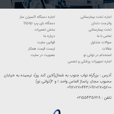
اجاره تخت بیمارستانی
اجاره دستگاه اکسیژن ساز
واترجت دندان
دستگاه بای پپ bipap
تخت بیمارستانی
بخش تعمیرات
تماس با ما
درباره ما
سوالات متداول
قوانین سایت
مقالات
لیست قیمت همکار
استخدام در توانی نو
عضویت در سایت
اجاره تجهیزات پزشکی و تنفسی
آدرس : بزرگراه نواب جنوب به شمال(لاین کند رو)، نرسیده به خیابان
محبوب مجاز، پاساژ الماس واحد 1 و 2(توانی نو)
09120270443/09202705200
تلفن : 02155435728