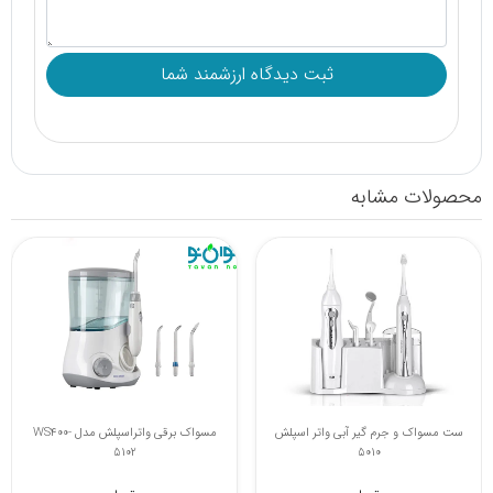
محصولات مشابه
ست مسواک و جرم گیر آبی واتر اسپلش
مسواک برقی واتراسپلش مدل WS400-
5102
5010