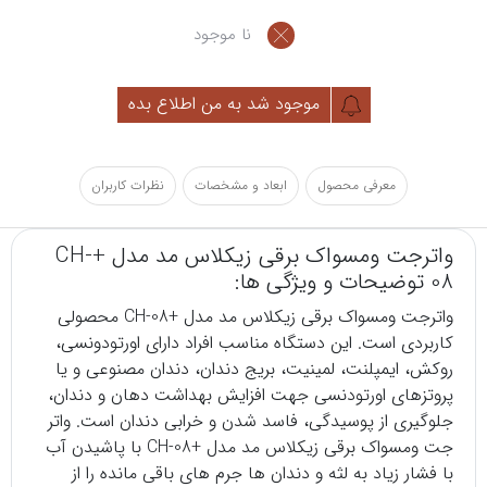
نا موجود
موجود شد به من اطلاع بده
معرفی محصول
ابعاد و مشخصات
نظرات کاربران
واترجت ومسواک برقی زیکلاس مد مدل +CH-
08 توضیحات و ویژگی ها:
واترجت
ومسواک برقی زیکلاس مد مدل +CH-08 محصولی
کاربردی است. این دستگاه مناسب افراد دارای اورتودونسی،
روکش، ایمپلنت، لمینیت، بریج دندان، دندان مصنوعی و یا
پروتزهای اورتودنسی جهت افزایش بهداشت دهان و دندان،
جلوگیری از پوسیدگی، فاسد شدن و خرابی دندان است. واتر
جت ومسواک برقی زیکلاس مد مدل +CH-08 با پاشیدن آب
با فشار زیاد به لثه و دندان ها جرم های باقی مانده را از