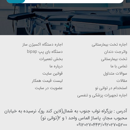
اجاره تخت بیمارستانی
اجاره دستگاه اکسیژن ساز
واترجت دندان
دستگاه بای پپ bipap
تخت بیمارستانی
بخش تعمیرات
تماس با ما
درباره ما
سوالات متداول
قوانین سایت
مقالات
لیست قیمت همکار
استخدام در توانی نو
عضویت در سایت
اجاره تجهیزات پزشکی و تنفسی
آدرس : بزرگراه نواب جنوب به شمال(لاین کند رو)، نرسیده به خیابان
محبوب مجاز، پاساژ الماس واحد 1 و 2(توانی نو)
09120270443/09202705200