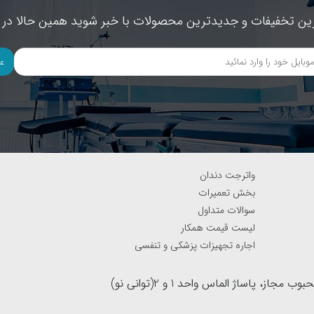
ین تخفیفات و جدیدترین محصولات با خبر شوید همین حالا در خ
ع
واترجت دندان
بخش تعمیرات
سوالات متداول
لیست قیمت همکار
اجاره تجهیزات پزشکی و تنفسی
آدرس : بزرگراه نواب جنوب به شمال(لاین کند رو)، نرسیده به خیابان محبوب مجاز، پاساژ الماس واحد 1 و 2(توانی نو)