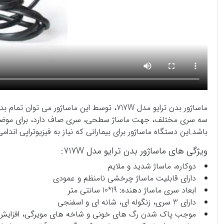
ماساژور
بدن ترایو مدل 717W، توسط این ماساژور م
سه سری مختلف، جهت ماساژ سطحی، سری صاف دارد، برای موض
باشد.این دستگاه ماساژور برای بیمارانی که نیاز به فیزیوتراپی اندام
ویژگی های ماساژور بدن ترایو مدل 717W:
دوکاره، ماساژ شدید و ملایم
دارای قابلیت ماساژ چرخشی نامنظم و عمودی
ابعاد سری ماساژ دهنده: 19*10 سانتی متر
دارای 3 سری، زنگوله ای، شانه ای و اسفنجی
موجب پاک شدن رگ های خونی و شاخه های مویرگی، افزایش 