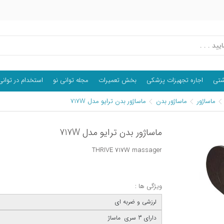
اشتی
اجاره تجهیزات پزشکی
بخش تعمیرات
مجله توانی نو
استخدام در توانی
ماساژور
ماساژور بدن
ماساژور بدن ترایو مدل 717W
ماساژور بدن ترایو مدل 717W
THRIVE 717W massager
ویژگی ها :
لرزشی و ضربه ای
دارای 3 سری ماساژ