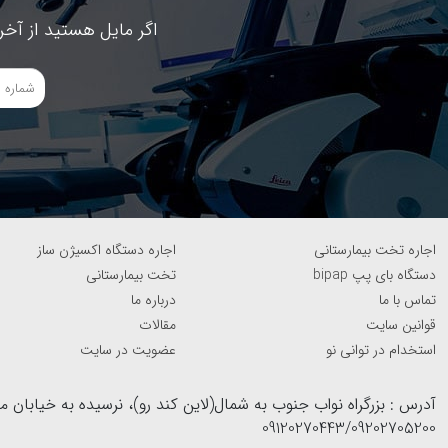
اگر مایل هستید از آخر
اجاره تخت بیمارستانی
اجاره دستگاه اکسیژن ساز
دستگاه بای پپ bipap
تخت بیمارستانی
تماس با ما
درباره ما
قوانین سایت
مقالات
استخدام در توانی نو
عضویت در سایت
09120270443/09202705200