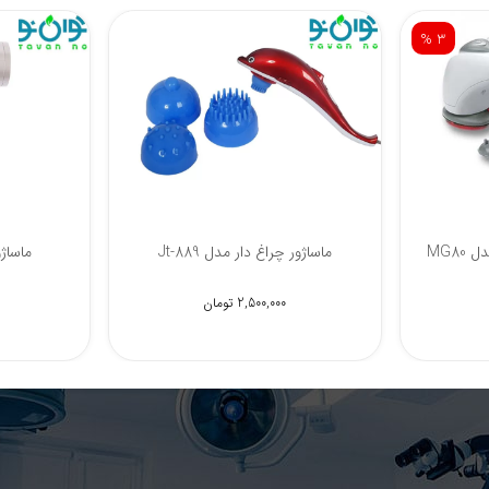
% 3
MG80
ماساژور چراغ دار مدل Jt-889
ماساژور ت
2,500,000 تومان