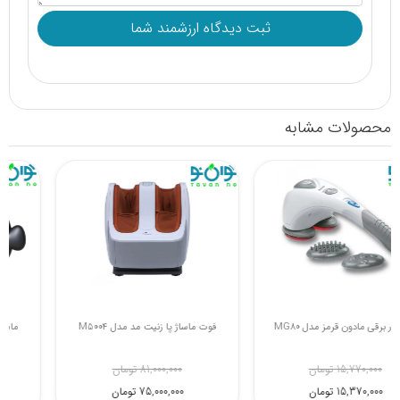
محصولات مشابه
ماساژور برقی مادون قرمز مدل MG80
فوت ماساژ پا زنیت مد مدل M5004
15,770,000 تومان
81,000,000 تومان
15,370,000 تومان
75,000,000 تومان