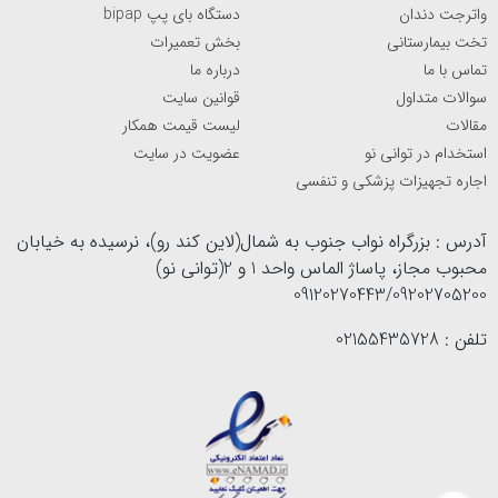
واترجت دندان
دستگاه بای پپ bipap
تخت بیمارستانی
بخش تعمیرات
تماس با ما
درباره ما
سوالات متداول
قوانین سایت
مقالات
لیست قیمت همکار
استخدام در توانی نو
عضویت در سایت
اجاره تجهیزات پزشکی و تنفسی
آدرس : بزرگراه نواب جنوب به شمال(لاین کند رو)، نرسیده به خیابان
محبوب مجاز، پاساژ الماس واحد 1 و 2(توانی نو)
09120270443/09202705200
تلفن : 02155435728