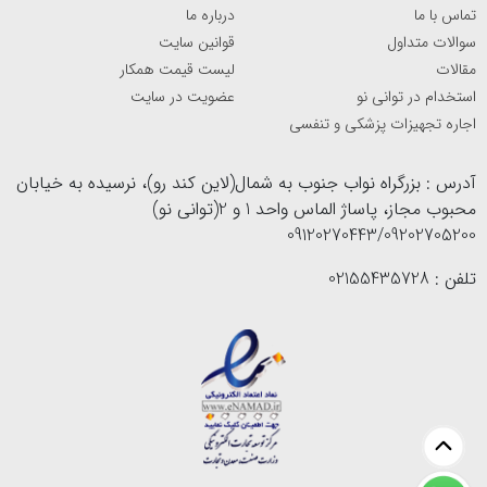
تماس با ما
درباره ما
سوالات متداول
قوانین سایت
مقالات
لیست قیمت همکار
استخدام در توانی نو
عضویت در سایت
اجاره تجهیزات پزشکی و تنفسی
آدرس : بزرگراه نواب جنوب به شمال(لاین کند رو)، نرسیده به خیابان
محبوب مجاز، پاساژ الماس واحد 1 و 2(توانی نو)
09120270443/09202705200
تلفن : 02155435728