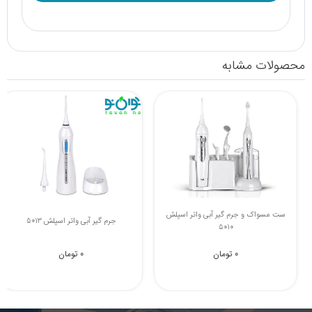
محصولات مشابه
ست مسواک و جرم گیر آبی واتر اسپلش
خمیردندان کودک Calcium میسویک
5010
0 تومان
0 تومان