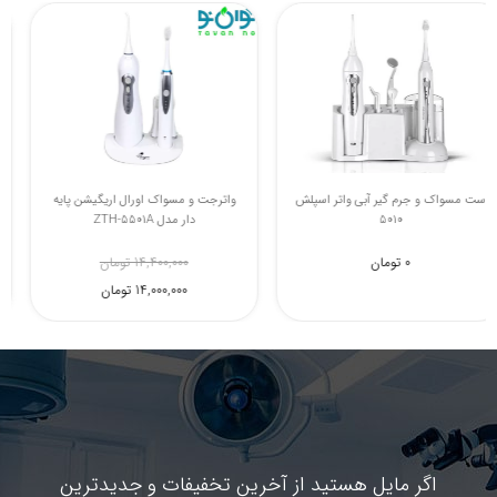
ست مسواک و جرم گیر آبی واتر اسپلش
واترجت و مسواک اورال اریگیشن پایه
5010
دار مدل ZTH-5501A
0 تومان
14,400,000 تومان
14,000,000 تومان
اگر مایل هستید از آخرین تخفیفات و جدیدترین