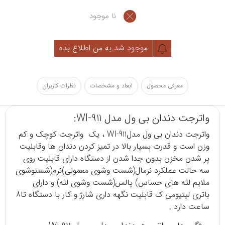
نا موجود
موجود شد به من اطلاع بده
معرفی محصول
ابعاد و مشخصات
نظرات کاربران
واترجت دندان بی ول مدل WI-911:
واترجت
دندان بی ول مدلWI-911 ، یک واترجت کوچک و کم
وزن است و قدرت بسیار بالا در تمیز کردن دندان ها وقابلیت
پر شدن مخزن بدون جدا شدن از دستگاه دارای قابلیت روی
سه حالت عملکرد نرمال(شست وشوی معمولی)نرم(شستوشوی
ملایم لثه های حساس) پالس(شست وشوی لثه) و دارای
باتری لیتیومی ک قابلیت نگهه داری شارژ و کار با دستگاه تا8
ساعت دارد .