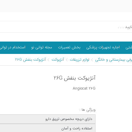
اشتی
اجاره تجهیزات پزشکی
بخش تعمیرات
مجله توانی نو
استخدام در توانی
فی بیمارستانی و خانگی
لوازم تزریقات
آنژیوکت
آنژیوکت بنفش 26G
آنژیوکت بنفش 26G
Angiocat 26G
ویژگی ها :
دارای دریچه مخصوص تزریق دارو
استفاده راحت و آسان