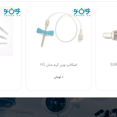
سه راهی آنژیوکت SURU
اسکالپ
نا موجود