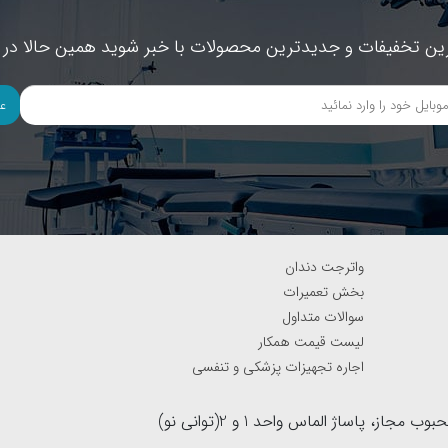
ین تخفیفات و جدیدترین محصولات با خبر شوید همین حالا در خ
ع
واترجت دندان
بخش تعمیرات
سوالات متداول
لیست قیمت همکار
اجاره تجهیزات پزشکی و تنفسی
آدرس : بزرگراه نواب جنوب به شمال(لاین کند رو)، نرسیده به خیابان محبوب مجاز، پاساژ الماس واحد 1 و 2(توانی نو)