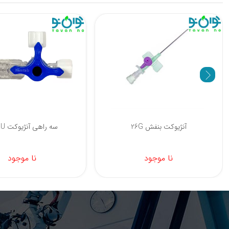
آنژیوکت زرد
آنژیوکت بنفش 26G
26,500 تومان
نا موجود