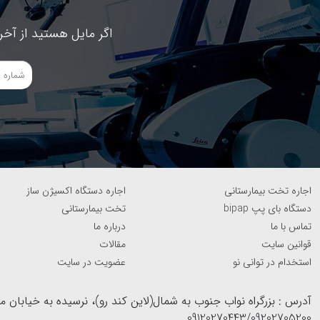
اگر مایل هستید از آخر
اجاره تخت بیمارستانی
اجاره دستگاه اکسیژن ساز
دستگاه بای پپ bipap
تخت بیمارستانی
تماس با ما
درباره ما
قوانین سایت
مقالات
استخدام در توانی نو
عضویت در سایت
09120270443/09202705200