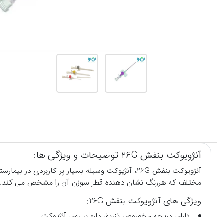
آنژویوکت بنفش 26G توضیحات و ویژگی ها:
آنژویوکت بنفش 26G، آنژیوکت وسیله بسیار پر کارب
مختلف که هررنگ نشان دهنده قطر سوزن آن را مشخص می کند.
ویژگی های آنژویوکت بنفش 26G:
دارای دریچه مخصوص تزریق دارو بر روی آنژیوکت