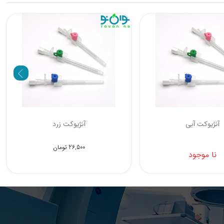
 وین کرم مدل 19G
آنژیوکت آبی
0 تومان
نا موجود