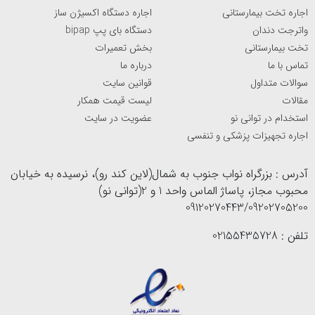
اجاره تخت بیمارستانی
اجاره دستگاه اکسیژن ساز
واترجت دندان
دستگاه بای پپ bipap
تخت بیمارستانی
بخش تعمیرات
تماس با ما
درباره ما
سوالات متداول
قوانین سایت
مقالات
لیست قیمت همکار
استخدام در توانی نو
عضویت در سایت
اجاره تجهیزات پزشکی و تنفسی
آدرس : بزرگراه نواب جنوب به شمال(لاین کند رو)، نرسیده به خیابان
محبوب مجاز، پاساژ الماس واحد 1 و 2(توانی نو)
09120270443/09202705200
تلفن : 02155435728