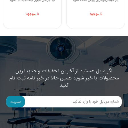
نخ جراحی ویکریل ریوس کات 0 سوپا
نخ جراحی نایلون راند بادید 2/0 سوپا
نا موجود
نا موجود
اگر مایل هستید از آخرین تخفیفات و جدیدترین
محصولات با خبر شوید همین حالا در خبر نامه ثبت نام
کنید
عضویت