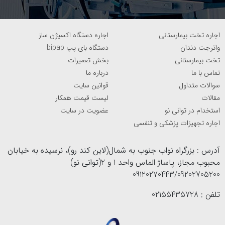
اجاره تخت بیمارستانی
اجاره دستگاه اکسیژن ساز
واترجت دندان
دستگاه بای پپ bipap
تخت بیمارستانی
بخش تعمیرات
تماس با ما
درباره ما
سوالات متداول
قوانین سایت
مقالات
لیست قیمت همکار
استخدام در توانی نو
عضویت در سایت
اجاره تجهیزات پزشکی و تنفسی
آدرس : بزرگراه نواب جنوب به شمال(لاین کند رو)، نرسیده به خیابان
محبوب مجاز، پاساژ الماس واحد 1 و 2(توانی نو)
09120270443/09202705200
تلفن : 02155435728