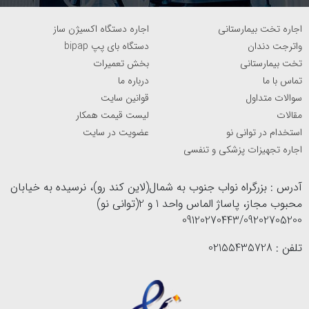
اجاره تخت بیمارستانی
اجاره دستگاه اکسیژن ساز
واترجت دندان
دستگاه بای پپ bipap
تخت بیمارستانی
بخش تعمیرات
تماس با ما
درباره ما
سوالات متداول
قوانین سایت
مقالات
لیست قیمت همکار
استخدام در توانی نو
عضویت در سایت
اجاره تجهیزات پزشکی و تنفسی
آدرس : بزرگراه نواب جنوب به شمال(لاین کند رو)، نرسیده به خیابان
محبوب مجاز، پاساژ الماس واحد 1 و 2(توانی نو)
09120270443/09202705200
تلفن : 02155435728