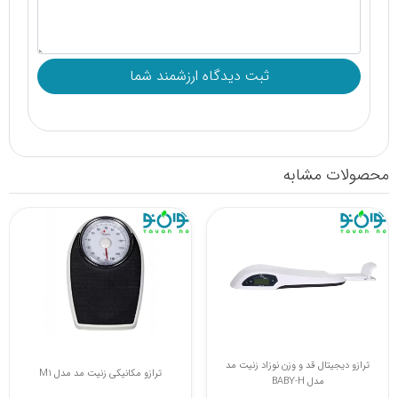
محصولات مشابه
ترازو دیجیتال قد و وزن نوزاد زنیت مد
ترازو دیجیتال بیورر مدل GS203
مدل BABY-H