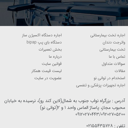
اجاره تخت بیمارستانی
اجاره دستگاه اکسیژن ساز
واترجت دندان
دستگاه بای پپ bipap
تخت بیمارستانی
بخش تعمیرات
تماس با ما
درباره ما
سوالات متداول
قوانین سایت
مقالات
لیست قیمت همکار
استخدام در توانی نو
عضویت در سایت
اجاره تجهیزات پزشکی و تنفسی
آدرس : بزرگراه نواب جنوب به شمال(لاین کند رو)، نرسیده به خیابان
محبوب مجاز، پاساژ الماس واحد 1 و 2(توانی نو)
09120270443/09202705200
تلفن : 02155435728