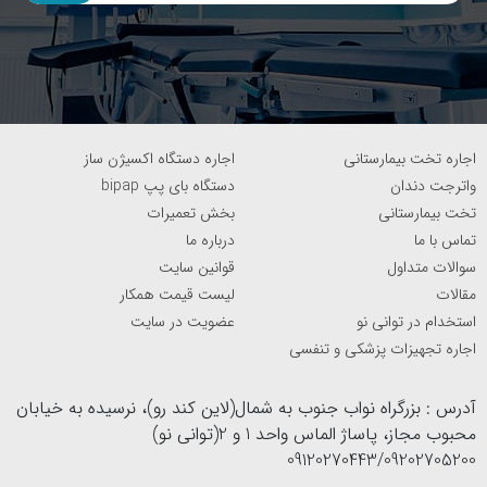
اجاره تخت بیمارستانی
اجاره دستگاه اکسیژن ساز
واترجت دندان
دستگاه بای پپ bipap
تخت بیمارستانی
بخش تعمیرات
تماس با ما
درباره ما
سوالات متداول
قوانین سایت
مقالات
لیست قیمت همکار
استخدام در توانی نو
عضویت در سایت
اجاره تجهیزات پزشکی و تنفسی
آدرس : بزرگراه نواب جنوب به شمال(لاین کند رو)، نرسیده به خیابان
محبوب مجاز، پاساژ الماس واحد 1 و 2(توانی نو)
09120270443/09202705200