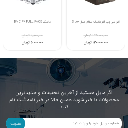
سوند نازال اکسیژن(کانولای بینی)
اتو سی پپ اتوماتیک سفام مدل S.box
68,000 تومان
135,000,000 تومان
60,000 تومان
130,000,000 تومان
اگر مایل هستید از آخرین تخفیفات و جدیدترین
محصولات با خبر شوید همین حالا در خبر نامه ثبت نام
کنید
عضویت