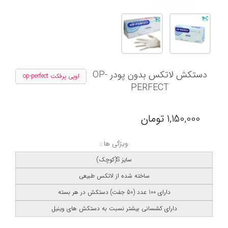
دستکش لاتکس بدون پودر OP-
اوپی پرفکت op-perfect
PERFECT
1,150,000
تومان
ویژگی ها :
سایز S(کوچک)
ساخته شده از لاتکس طبیعی
دارای 100 عدد (50 جفت) دستکش در هر بسته
دارای کشسانی بیشتر نسبت به دستکش های وینیل