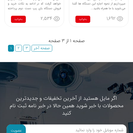
میپردازیم از نحوه اجاره این دستگاه ها آشنا
خواهد گرفت که در ادامه به نکات خرید و
می شوید با ما همراه باشید...
فروش دستگاه بای پپ دست دوم پرداخته
ایم...
2,534
1,692
بخوانید
بخوانید
صفحه 1 از 3 صفحه
صفحه آخر
3
2
1
اگر مایل هستید از آخرین تخفیفات و جدیدترین
محصولات با خبر شوید همین حالا در خبر نامه ثبت نام
کنید
عضویت