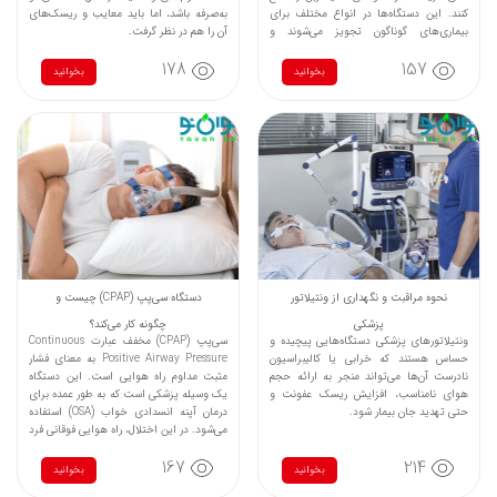
کنند. این دستگاه‌ها در انواع مختلف برای
به‌صرفه باشد، اما باید معایب و ریسک‌های
بیماری‌های گوناگون تجویز می‌شوند و
آن را هم در نظر گرفت.
می‌توانند به صورت کوتاه‌مدت یا بلندمدت
178
157
مورد استفاده قرار گیرند.
بخوانید
بخوانید
نحوه مراقبت و نگهداری از ونتیلاتور
دستگاه سی‌پپ (CPAP) چیست و
پزشکی
چگونه کار می‌کند؟
ونتیلاتورهای پزشکی دستگاه‌هایی پیچیده و
سی‌پپ (CPAP) مخفف عبارت Continuous
حساس هستند که خرابی یا کالیبراسیون
Positive Airway Pressure به معنای فشار
نادرست آن‌ها می‌تواند منجر به ارائه حجم
مثبت مداوم راه هوایی است. این دستگاه
هوای نامناسب، افزایش ریسک عفونت و
یک وسیله پزشکی است که به طور عمده برای
حتی تهدید جان بیمار شود.
درمان آپنه انسدادی خواب (OSA) استفاده
می‌شود. در این اختلال، راه هوایی فوقانی فرد
در هنگام خواب به طور مکرر دچار انسداد
167
214
می‌شود که منجر به کاهش یا توقف موقت
بخوانید
بخوانید
تنفس می‌گردد.