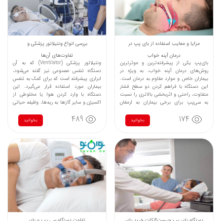
مزایا و معایب استفاده از بای پپ در
بررسی انواع ونتیلاتور پزشکی و
درمان آپنه خواب
تفاوت‌های آن‌ها
بای‌پپ یکی از پیشرفته‌ترین و موثرترین
ونتیلاتور پزشکی (Ventilator) که به آن
روش‌های درمان آپنه خواب، به ویژه در
دستگاه تنفس مصنوعی نیز گفته می‌شود،
بیماران خاص و موارد مقاوم به درمان است.
ابزاری پیشرفته است که برای کمک به تنفس
این دستگاه با فراهم کردن دو سطح فشار
بیماران مورد استفاده قرار می‌گیرد. این
متفاوت، راحتی و اثربخشی بالاتری را نسبت
دستگاه با وارد کردن هوا یا مخلوطی از
به سی‌پپ برای برخی بیماران به ارمغان
اکسیژن و سایر گازها به ریه‌ها، وظیفه حیاتی
می‌آورد. با این حال، هزینه بالا، مشکلات
تنفس را برای افرادی که به دلیل بیماری یا
489
174
سازگاری با ماسک و نیاز به تنظیمات
آسیب قادر به نفس کشیدن طبیعی نیستند،
بخوانید
بخوانید
تخصصی از جمله معایب آن است.
انجام می‌دهد.
دستگاه بای پپ چیست؟نکات خرید بای
تفاوت دستگاه سی پپ و بای