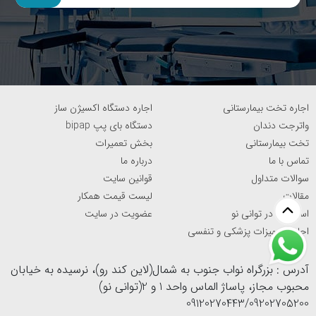
اجاره تخت بیمارستانی
اجاره دستگاه اکسیژن ساز
واترجت دندان
دستگاه بای پپ bipap
تخت بیمارستانی
بخش تعمیرات
تماس با ما
درباره ما
سوالات متداول
قوانین سایت
مقالات
لیست قیمت همکار
استخدام در توانی نو
عضویت در سایت
اجاره تجهیزات پزشکی و تنفسی
آدرس : بزرگراه نواب جنوب به شمال(لاین کند رو)، نرسیده به خیابان
محبوب مجاز، پاساژ الماس واحد 1 و 2(توانی نو)
09120270443/09202705200