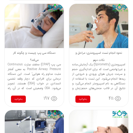
نحوه انجام تست اسپیرومتری؛ مراحل و
دستگاه سی‌ پپ چیست و چگونه کار
نکات مهم
می‌کند؟
اسپیرومتری (Spirometry) یک آزمایش ساده
سی‌ پپ (CPAP) مخفف عبارت Continuous
و غیرتهاجمی است که برای اندازه‌گیری حجم
Positive Airway Pressure به معنی "فشار
و سرعت جریان هوای ورودی و خروجی از
مثبت مداوم راه هوایی" است. این دستگاه
ریه‌ها انجام می‌شود. این تست با استفاده از
درمانی برای افرادی که دچار وقفه تنفسی
دستگاهی به نام اسپیرومتر انجام می‌گیرد و
انسدادی در خواب (OSA) هستند، تجویز
نتایج آن در قالب منحنی‌های حجم-زمان و
می‌شود. OSA وضعیتی است که در آن، راه
جریان-حجم ثبت می‌شود.
هوایی فوقانی به طور مکرر در طول خواب
197
411
مسدود می‌شود، که باعث توقف یا کاهش
بخوانید
بخوانید
جریان هوا به ریه‌ها می‌گردد.