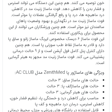
خون توصیه می کنند. هم چنین این دستگاه می‌ تواند استرس
و فشار بدن را کاهش دهد. فوت ماساژ زنیت مد در کاهش
درد ماهیچه ها، درد پا و رفع گرفتگی عضلات پا موثر است.
فوت ماساژ زنیت مد در نگهداری و بهبود وضعیت پاهای
سالمندان نیز موثر است. هم چنین ورزشکاران می توانند از این
محصول برای ریکاوری استفاده کنند.
این فوت ماساژ 6 دیسک مخصوص ایربگ ماساژ زانو و ساق پا
دارد و قادر به ماساژ نقاط طب سوزنی پا است. هم چنین
دارای کنترل پنل کامل فول آپشن است و از 9 حالت درمانی
پشتیبانی می کند. فوت ماساژ زنیت مد مجهز به هیتر گرمایی
است.
ویژگی های ماساژور پا ZenithMed مدل AC CLUB:
حالت های ماساژ ساق: 3 حالت
حالت های ماساژکف پا: 3 حالت
حالت های هیتر گرمایی: 3 حالت
مناسب برای کاهش درد و خستگی پا، تنظیم فشار خون،
کاهش استرس، درمان درد ماهیچه و کف پا
قابل استفاده در باشگاه های ورزشی، منزل، محیط درمانی