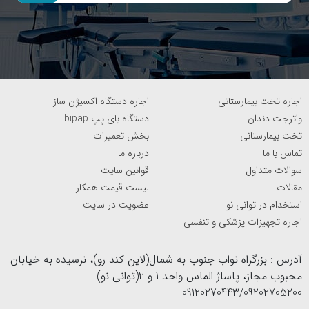
اجاره تخت بیمارستانی
اجاره دستگاه اکسیژن ساز
واترجت دندان
دستگاه بای پپ bipap
تخت بیمارستانی
بخش تعمیرات
تماس با ما
درباره ما
سوالات متداول
قوانین سایت
مقالات
لیست قیمت همکار
استخدام در توانی نو
عضویت در سایت
اجاره تجهیزات پزشکی و تنفسی
آدرس : بزرگراه نواب جنوب به شمال(لاین کند رو)، نرسیده به خیابان
محبوب مجاز، پاساژ الماس واحد 1 و 2(توانی نو)
09120270443/09202705200