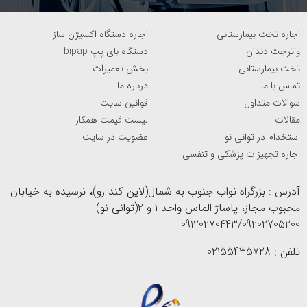
اجاره تخت بیمارستانی
اجاره دستگاه اکسیژن ساز
واترجت دندان
دستگاه بای پپ bipap
تخت بیمارستانی
بخش تعمیرات
تماس با ما
درباره ما
سوالات متداول
قوانین سایت
مقالات
لیست قیمت همکار
استخدام در توانی نو
عضویت در سایت
اجاره تجهیزات پزشکی و تنفسی
آدرس : بزرگراه نواب جنوب به شمال(لاین کند رو)، نرسیده به خیابان
محبوب مجاز، پاساژ الماس واحد 1 و 2(توانی نو)
09120270443/09202705200
تلفن : 02155435728