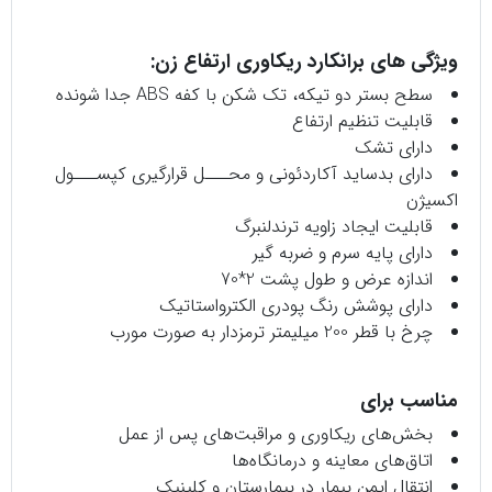
ویژگی های برانکارد ریکاوری ارتفاع زن:
سطح بستر دو تیکه، تک شکن با کفه ABS جدا شونده
قابلیت تنظیم ارتفاع
دارای تشک
دارای بدساید آکاردئونی و محـــل قرارگیری کپســـول
اکسیژن
قابلیت ایجاد زاویه ترندلنبرگ
دارای پایه سرم و ضربه گیر
اندازه عرض و طول پشت 2*70
دارای پوشش رنگ پودری الکترواستاتیک
چرخ با قطر 200 میلیمتر ترمزدار به صورت مورب
مناسب برای
بخش‌های ریکاوری و مراقبت‌های پس از عمل
اتاق‌های معاینه و درمانگاه‌ها
انتقال ایمن بیمار در بیمارستان و کلینیک