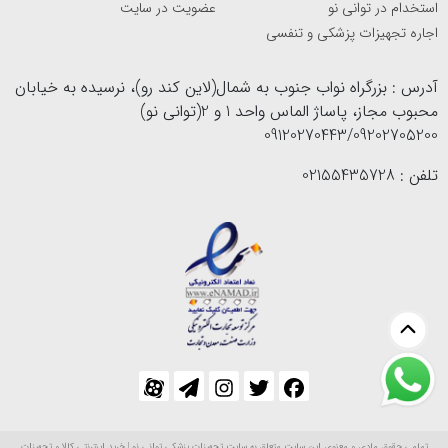
استخدام در توانی نو
عضویت در سایت
اجاره تجهیزات پزشکی و تنفسی
آدرس : بزرگراه نواب جنوب به شمال(لاین کند رو)، نرسیده به خیابان
محبوب مجاز، پاساژ الماس واحد 1 و 2(توانی نو)
09120270443/09202705200
تلفن : 02155435728
تمامی حقوق مادی و معنوی این سایت متعلق به سایت تجهیزات پزشکی توانی نو | خرید اینترنتی کالا و تجهیزات