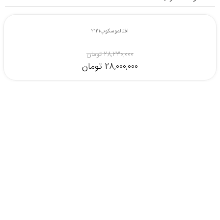
افتالموسکوپ ریشتر 2/7 ولت مدل E Scope 2120-200
28,230,000 تومان