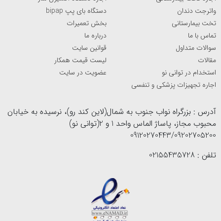
واترجت دندان
دستگاه بای پپ bipap
تخت بیمارستانی
بخش تعمیرات
تماس با ما
درباره ما
سوالات متداول
قوانین سایت
مقالات
لیست قیمت همکار
استخدام در توانی نو
عضویت در سایت
اجاره تجهیزات پزشکی و تنفسی
آدرس : بزرگراه نواب جنوب به شمال(لاین کند رو)، نرسیده به خیابان
محبوب مجاز، پاساژ الماس واحد 1 و 2(توانی نو)
09120270443/09202705200
تلفن : 02155435728