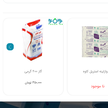
از وازلینه استریل
گاز وازلینه استریل کاوه
0 تومان
نا موجود