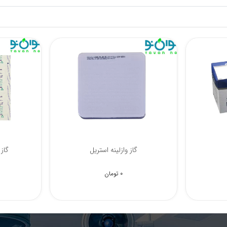
گاز طبی سروش
گ
0 تومان