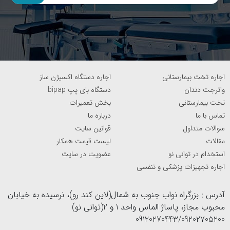
اجاره تخت بیمارستانی
اجاره دستگاه اکسیژن ساز
واترجت دندان
دستگاه بای پپ bipap
تخت بیمارستانی
بخش تعمیرات
تماس با ما
درباره ما
سوالات متداول
قوانین سایت
مقالات
لیست قیمت همکار
استخدام در توانی نو
عضویت در سایت
اجاره تجهیزات پزشکی و تنفسی
آدرس : بزرگراه نواب جنوب به شمال(لاین کند رو)، نرسیده به خیابان
محبوب مجاز، پاساژ الماس واحد 1 و 2(توانی نو)
09120270443/09202705200