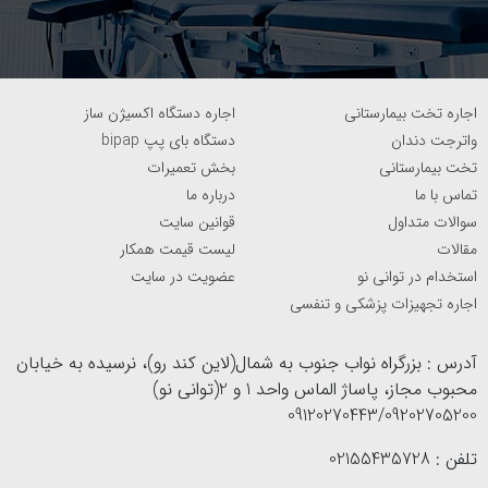
اجاره تخت بیمارستانی
اجاره دستگاه اکسیژن ساز
واترجت دندان
دستگاه بای پپ bipap
تخت بیمارستانی
بخش تعمیرات
تماس با ما
درباره ما
سوالات متداول
قوانین سایت
مقالات
لیست قیمت همکار
استخدام در توانی نو
عضویت در سایت
اجاره تجهیزات پزشکی و تنفسی
آدرس : بزرگراه نواب جنوب به شمال(لاین کند رو)، نرسیده به خیابان
محبوب مجاز، پاساژ الماس واحد 1 و 2(توانی نو)
09120270443/09202705200
تلفن : 02155435728