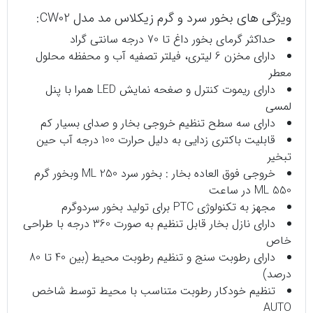
ویژگی های بخور سرد و گرم زیکلاس مد مدل CW02:
حداکثر گرمای بخور داغ تا 70 درجه سانتی گراد
دارای مخزن 6 لیتری، فیلتر تصفیه آب و محفظه محلول
معطر
دارای ریموت کنترل و صغحه نمایش LED همرا با پنل
لمسی
دارای سه سطح تنظیم خروجی بخار و صدای بسیار کم
قابلیت باکتری زدایی به دلیل حرارت 100 درجه آب حین
تبخیر
خروجی فوق العاده بخار : بخور سرد 250 ML وبخور گرم
550 ML در ساعت
مجهز به تکنولوژی PTC برای تولید بخور سردوگرم
دارای نازل بخار قابل تنظیم به صورت 360 درجه با طراحی
خاص
دارای رطوبت سنج و تنظیم رطوبت محیط (بین 40 تا 80
درصد)
تنظیم خودکار رطوبت متناسب با محیط توسط شاخص
AUTO