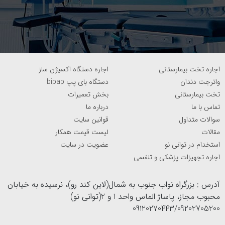
اجاره تخت بیمارستانی
اجاره دستگاه اکسیژن ساز
واترجت دندان
دستگاه بای پپ bipap
تخت بیمارستانی
بخش تعمیرات
تماس با ما
درباره ما
سوالات متداول
قوانین سایت
مقالات
لیست قیمت همکار
استخدام در توانی نو
عضویت در سایت
اجاره تجهیزات پزشکی و تنفسی
آدرس : بزرگراه نواب جنوب به شمال(لاین کند رو)، نرسیده به خیابان
محبوب مجاز، پاساژ الماس واحد 1 و 2(توانی نو)
09120270443/09202705200