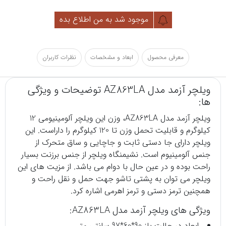
موجود شد به من اطلاع بده
معرفی محصول
ابعاد و مشخصات
نظرات کاربران
ویلچر آزمد مدل AZ863LA توضیحات و ویژگی
ها:
ویلچر
آزمد مدل AZ863LA، وزن این ویلچر آلومینیومی 12
کیلوگرم و قابلیت تحمل وزن تا 120 کیلوگرم را داراست. این
ویلچر دارای جا دستی ثابت و جاچایی و ساق متحرک از
جنس آلومینیوم است. نشیمنگاه ویلچر از جنس برزنت بسیار
راحت بوده و در عین حال با دوام می باشد. از مزیت های این
ویلچر می توان به پشتی تاشو جهت حمل و نقل راحت و
همچنین ترمز دستی و ترمز اهرمی اشاره کرد.
ویژگی های ویلچر آزمد مدل AZ863LA:
ابعاد در حالت باز 90*60*97 سانتی متر