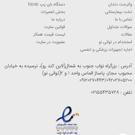
واترجت دندان
دستگاه بای پپ bipap
تخت بیمارستانی
بخش تعمیرات
تماس با ما
درباره ما
سوالات متداول
قوانین سایت
مقالات
لیست قیمت همکار
استخدام در توانی نو
عضویت در سایت
اجاره تجهیزات پزشکی و تنفسی
آدرس : بزرگراه نواب جنوب به شمال(لاین کند رو)، نرسیده به خیابان
محبوب مجاز، پاساژ الماس واحد 1 و 2(توانی نو)
09120270443/09202705200
تلفن : 02155435728