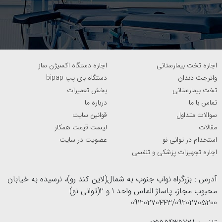
اجاره تخت بیمارستانی
اجاره دستگاه اکسیژن ساز
واترجت دندان
دستگاه بای پپ bipap
تخت بیمارستانی
بخش تعمیرات
تماس با ما
درباره ما
سوالات متداول
قوانین سایت
مقالات
لیست قیمت همکار
استخدام در توانی نو
عضویت در سایت
اجاره تجهیزات پزشکی و تنفسی
آدرس : بزرگراه نواب جنوب به شمال(لاین کند رو)، نرسیده به خیابان
محبوب مجاز، پاساژ الماس واحد 1 و 2(توانی نو)
09120270443/09202705200