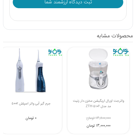
محصولات مشابه
واترجت اورال اریگیشن پرتابل زنیت مد
واترجت اورال اریگیشن مخزن دار زنیت
مدل zth-F5025
مد مدل ZTH-5106
9,300,000 تومان
13,800,000 تومان
8,500,000 تومان
13,000,000 تومان