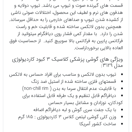
قسمت های گیرنده صوت و تیوپ می باشد. تیوپ دولایه و
هدفون های نرم و لطیف این محصول، اختلالات صوتی ناشی
از کشیده شدن تیوپ و صداهای خارجی را به حداقل میرساند.
همچنین بدون لاتکس ساخته شده و قابلیت خم و راست
شدن را دارد. با مقدار کمی فشار روی دیافگرام میتوانید از
فرکانس پایین به فرکانس بالا سوییچ کنید. از حساسیت فوق
العاده بالایی برخورداراست.
ویژگی های گوشی پزشکی کلاسیک 3 کبود کاردیولوژی
مدل 3129:
تیوب بدون لاتکس و مناسب برای افراد حساس به لاتکس
قسمتهای فلزی ساخته شده از استیل ضد زنگ
با قابلیت عدم انتقال سرما به بدن ( non-chill rim)
دیافراگم قابل تنظیم و یک طرفه قابل استفاده برای
کودکان، نوزادان و مشاغل بسیار حساس
با یک جفت سری گوش و لبه دیافراگم اضافه
وزن کلی گوشی لیتمن کلاس 3 کاردیولوژی : 185 گرم
ساخت کشور آمریکا