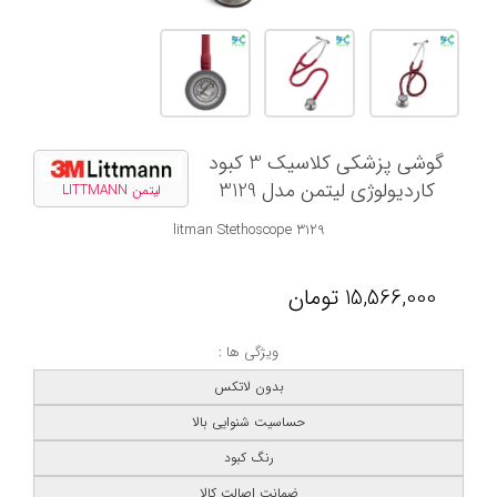
گوشی پزشکی کلاسیک 3 کبود
کاردیولوژی لیتمن مدل 3129
لیتمن LITTMANN
litman Stethoscope 3129
15,566,000
تومان
ویژگی ها :
بدون لاتکس
حساسیت شنوایی بالا
رنگ کبود
ضمانت اصالت کالا