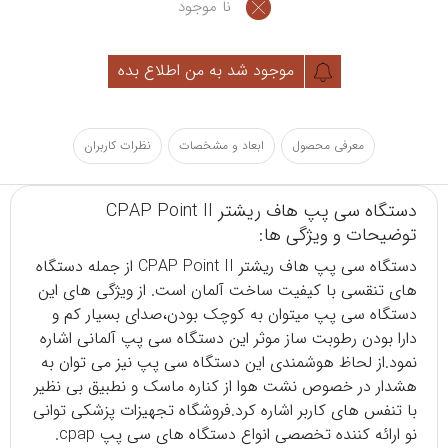
نا موجود
موجود شد به من اطلاع بده
معرفی محصول
ابعاد و مشخصات
نظرات کاربران
دستگاه سی پپ هاف ریشتر CPAP Point II
توضیحات و ویژگی ها:
دستگاه سی پپ
هاف ریشتر CPAP Point II از جمله دستگاه
های تنقسی با کیفیت ساخت آلمان است. از ویژگی های این
دستگاه سی پپ میتوان به کوچک بودن،صدای بسیار کم و
دارا بودن رطوبت ساز موثر این دستگاه سی پپ آلمانی اشاره
نمود.از لحاظ هوشمندی این دستگاه سی پپ نیز می توان به
هشدار در خصوص نشت هوا از کناره ماسک و نطبیق بی نظیر
با تنفس های کاربر اشاره کرد.
فروشگاه تجهیزات پزشکی
توانی
نو ارائه کننده تخصصی انواع دستگاه های سی پپ cpap.