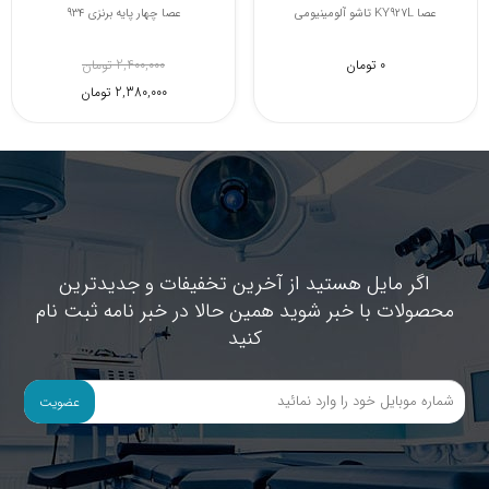
عصای زیر بغل آلومینیومی
عصا KY927L تاشو آلومینیومی
4,000,000 تومان
0 تومان
3,870,000 تومان
اگر مایل هستید از آخرین تخفیفات و جدیدترین
محصولات با خبر شوید همین حالا در خبر نامه ثبت نام
کنید
عضویت