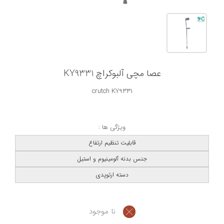
عصا مچی آلبوکراچ KY9331
crutch KY9331
ویژگی ها :
قابلیت تنظیم ارتفاع
جنس بدنه آلومینیوم و استیل
دسته ارتوپدی
نا موجود