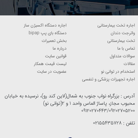
اجاره تخت بیمارستانی
اجاره دستگاه اکسیژن ساز
واترجت دندان
دستگاه بای پپ bipap
تخت بیمارستانی
بخش تعمیرات
تماس با ما
درباره ما
سوالات متداول
قوانین سایت
مقالات
لیست قیمت همکار
استخدام در توانی نو
عضویت در سایت
اجاره تجهیزات پزشکی و تنفسی
آدرس : بزرگراه نواب جنوب به شمال(لاین کند رو)، نرسیده به خیابان
محبوب مجاز، پاساژ الماس واحد 1 و 2(توانی نو)
09120270443/09202705200
تلفن : 02155435728