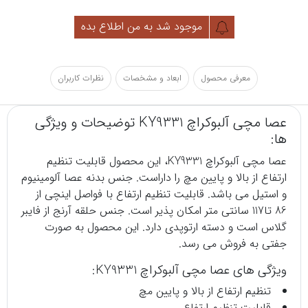
موجود شد به من اطلاع بده
معرفی محصول
ابعاد و مشخصات
نظرات کاربران
عصا مچی آلبوکراچ KY9331 توضیحات و ویژگی
ها:
عصا
مچی آلبوکراچ KY9331، این محصول قابلیت تنظیم
ارتفاع از بالا و پایین مچ را داراست. جنس بدنه عصا آلومینیوم
و استیل می باشد. قابلیت تنظیم ارتفاع با فواصل اینچی از
86 تا117 سانتی متر امکان پذیر است. جنس حلقه آرنج از فایبر
گلاس است و دسته ارتوپدی دارد. این محصول به صورت
جفتی به فروش می رسد.
ویژگی های عصا مچی آلبوکراچ KY9331:
تنظیم ارتفاع از بالا و پایین مچ
قابلیت تنظیم ارتفاع