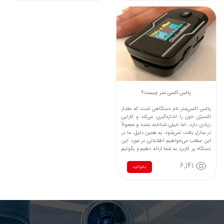
پالس اکسی‌ متر چیست؟
پالس اکسی‌متر نام دستگاهی است که مقدار
اکسیژن خون را اندازه‌گیری می‌کند و کارایی
زیادی دارد، اما خیلی شناخته نشده و معمولأ
در منازل یافت نمی‌شود. ‌‌به همین دلیل، ما در
این مطلب می‌خواهیم اطلاعاتی در مورد این
دستگاه پر کاربرد به شما ارائه دهیم و بگوئیم
وجود این دستگاه در منزل همه افراد مفید
6,141
است. با ما همراه باشید.مطالعه بیشتر در
بخوانید
فروشگاه تجهیزات پزشکی توانی نو : دستگاه
اکسیژن ساز