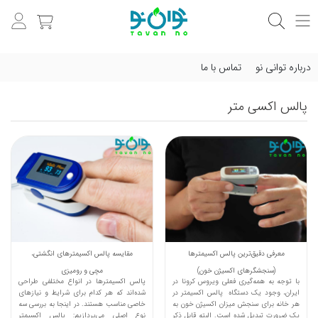
درباره توانی نو
تماس با ما
پالس اکسی‌ متر
معرفی دقیق‌ترین پالس اکسیمترها
مقایسه پالس اکسیمترهای انگشتی،
(سنجشگرهای اکسیژن خون)
مچی و رومیزی
با توجه به همه‌گیری فعلی ویروس کرونا در
پالس اکسیمترها در انواع مختلفی طراحی
ایران، وجود یک دستگاه پالس اکسیمتر در
شده‌اند که هر کدام برای شرایط و نیازهای
هر خانه برای سنجش میزان اکسیژن خون به
خاصی مناسب هستند. در اینجا به بررسی سه
یک ضرورت تبدیل شده است. البته قابل ذکر
نوع اصلی می‌پردازیم: پالس اکسیمتر