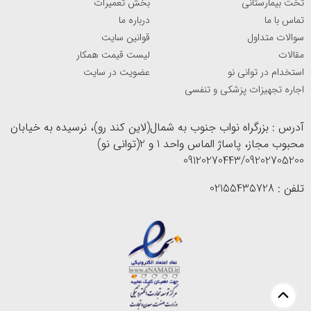
تخت بیمارستانی
بخش تعمیرات
تماس با ما
درباره ما
سوالات متداول
قوانین سایت
مقالات
لیست قیمت همکار
استخدام در توانی نو
عضویت در سایت
اجاره تجهیزات پزشکی و تنفسی
آدرس : بزرگراه نواب جنوب به شمال(لاین کند رو)، نرسیده به خیابان
محبوب مجاز، پاساژ الماس واحد 1 و 2(توانی نو)
09120270443/09202705200
تلفن : 02155435728