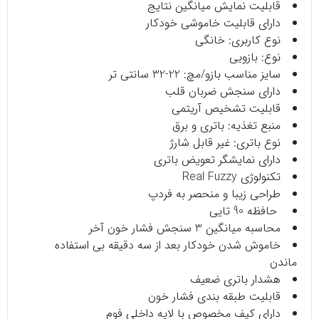
قابلیت نمایش میانگین نتایج
دارای قابلیت خاموشی خودکار
نوع کاربری: خانگی
نوع: بازویی
سایز مناسب بازو/مچ: 22-32 سانتی تر
دارای سنجش ضربان قلب
قابلیت تشخیص آریتمی
منبع تغذیه: باتری و برق
نوع باتری: غیر قابل شارژ
دارای نمایشگر تعویض باتری
تکنولوژی Real Fuzzy
طراحی زیبا و منحصر به فردپ
حافظه 90 تایی
محاسبه میانگین 3 سنجش فشار خون آخر
خاموش شدن خودکار بعد از سه دقیقه بی استفاده
ماندن
هشدار باتری ضعیف
قابلیت طبقه بندی فشار خون
دارای کیف مخصوص با لایه داخلی فوم