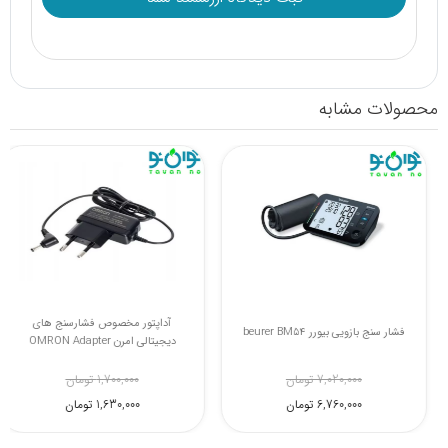
محصولات مشابه
فشارسنج بازویی دیجیتال بیورر BM55
فشار سنج بازویی بیورر beurer BM54
1,110,000 تومان
7,020,000 تومان
9,900,000 تومان
6,760,000 تومان