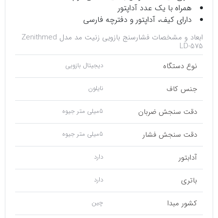
همراه با یک عدد آداپتور
دارای کیف، آداپتور و دفترچه فارسی
ابعاد و مشخصات فشارسنج بازویی زنیت مد مدل Zenithmed
LD-575
نوع دستگاه
دیجیتال بازویی
جنس کاف
نایلون
دقت سنجش ضربان
5میلی متر جیوه
دقت سنجش فشار
5میلی متر جیوه
آدابتور
دارد
باتری
دارد
کشور مبدا
چین